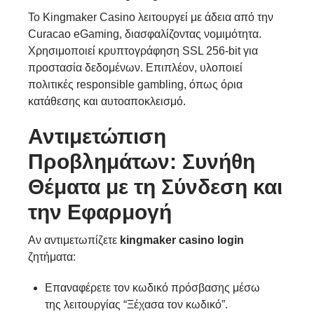
Το Kingmaker Casino λειτουργεί με άδεια από την
Curacao eGaming, διασφαλίζοντας νομιμότητα.
Χρησιμοποιεί κρυπτογράφηση SSL 256-bit για
προστασία δεδομένων. Επιπλέον, υλοποιεί
πολιτικές responsible gambling, όπως όρια
κατάθεσης και αυτοαποκλεισμό.
Αντιμετώπιση
Προβλημάτων: Συνήθη
Θέματα με τη Σύνδεση και
την Εφαρμογή
Αν αντιμετωπίζετε
kingmaker casino login
ζητήματα:
Επαναφέρετε τον κωδικό πρόσβασης μέσω
της λειτουργίας “Ξέχασα τον κωδικό”.