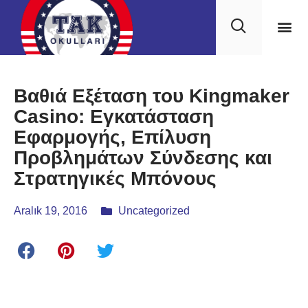
Βαθιά Εξέταση του Kingmaker
Casino: Εγκατάσταση
Εφαρμογής, Επίλυση
Προβλημάτων Σύνδεσης και
Στρατηγικές Μπόνους
Aralık 19, 2016
Uncategorized