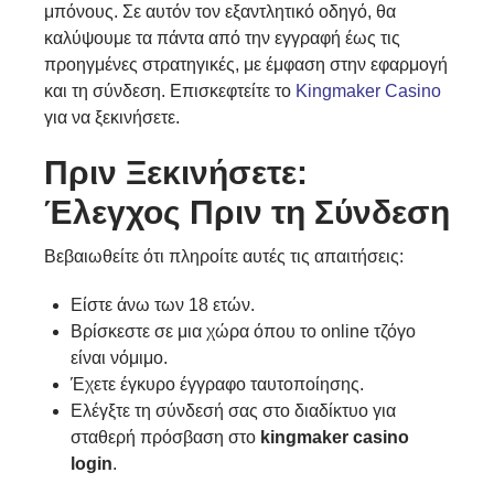
μπόνους. Σε αυτόν τον εξαντλητικό οδηγό, θα
καλύψουμε τα πάντα από την εγγραφή έως τις
προηγμένες στρατηγικές, με έμφαση στην εφαρμογή
και τη σύνδεση. Επισκεφτείτε το
Kingmaker Casino
για να ξεκινήσετε.
Πριν Ξεκινήσετε:
Έλεγχος Πριν τη Σύνδεση
Βεβαιωθείτε ότι πληροίτε αυτές τις απαιτήσεις:
Είστε άνω των 18 ετών.
Βρίσκεστε σε μια χώρα όπου το online τζόγο
είναι νόμιμο.
Έχετε έγκυρο έγγραφο ταυτοποίησης.
Ελέγξτε τη σύνδεσή σας στο διαδίκτυο για
σταθερή πρόσβαση στο
kingmaker casino
login
.