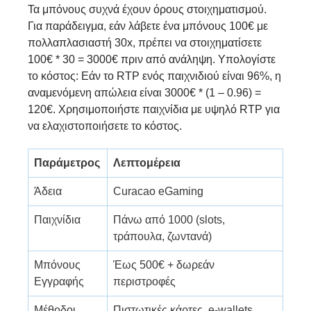
Τα μπόνους συχνά έχουν όρους στοιχηματισμού.
Για παράδειγμα, εάν λάβετε ένα μπόνους 100€ με
πολλαπλασιαστή 30x, πρέπει να στοιχηματίσετε
100€ * 30 = 3000€ πριν από ανάληψη. Υπολογίστε
το κόστος: Εάν το RTP ενός παιχνιδιού είναι 96%, η
αναμενόμενη απώλεια είναι 3000€ * (1 – 0.96) =
120€. Χρησιμοποιήστε παιχνίδια με υψηλό RTP για
να ελαχιστοποιήσετε το κόστος.
Παράμετρος
Λεπτομέρεια
Άδεια
Curacao eGaming
Παιχνίδια
Πάνω από 1000 (slots,
τράπουλα, ζωντανά)
Μπόνους
Έως 500€ + δωρεάν
Εγγραφής
περιστροφές
Μέθοδοι
Πιστωτικές κάρτες, e-wallets,