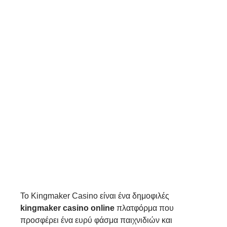
Το Kingmaker Casino είναι ένα δημοφιλές
kingmaker casino online
πλατφόρμα που
προσφέρει ένα ευρύ φάσμα παιχνιδιών και