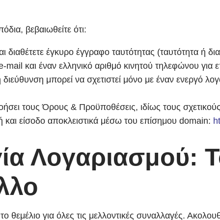
όδια, βεβαιωθείτε ότι:
ι διαθέτετε έγκυρο έγγραφο ταυτότητας (ταυτότητα ή δια
-mail και έναν ελληνικό αριθμό κινητού τηλεφώνου για 
κή διεύθυνση μπορεί να σχετιστεί μόνο με έναν ενεργό λο
νοήσει τους Όρους & Προϋποθέσεις, ιδίως τους σχετικού
ή και είσοδο αποκλειστικά μέσω του επίσημου domain:
h
ία Λογαριασμού: Τ
λλο
 το θεμέλιο για όλες τις μελλοντικές συναλλαγές. Ακολου