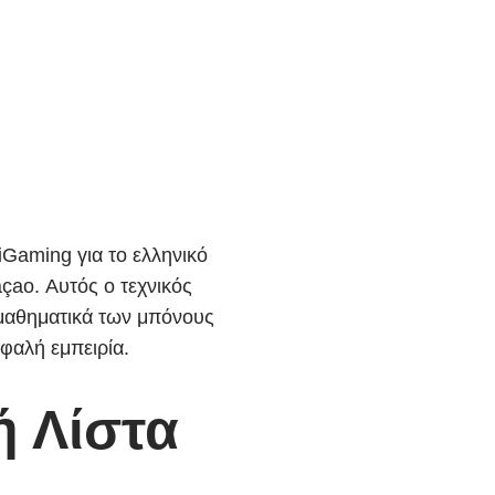
Gaming για το ελληνικό
çao. Αυτός ο τεχνικός
 μαθηματικά των μπόνους
σφαλή εμπειρία.
ή Λίστα