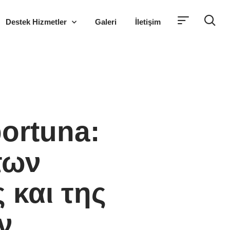
Destek Hizmetler
Galeri
İletişim
ortuna:
των
 και της
ν