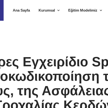
Ana Sayfa
Kurumsal
Eğitim Modelimiz
ρες Εγχειρίδιο Sp
οκωδικοποίηση 
, της Ασφάλειας
Τροχαλίας Κερδώ