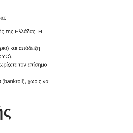
ια:
ός της Ελλάδας. Η
ριο) και απόδειξη
KYC).
ωρίζετε τον επίσημο
(bankroll), χωρίς να
ής