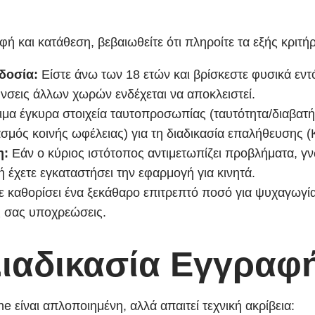
 και κατάθεση, βεβαιωθείτε ότι πληροίτε τα εξής κριτήρ
δοσία:
Είστε άνω των 18 ετών και βρίσκεστε φυσικά εντ
σεις άλλων χωρών ενδέχεται να αποκλειστεί.
ιμα έγκυρα στοιχεία ταυτοπροσωπίας (ταυτότητα/διαβατή
ασμός κοινής ωφέλειας) για τη διαδικασία επαλήθευσης (
η:
Εάν ο κύριος ιστότοπος αντιμετωπίζει προβλήματα, γν
 ή έχετε εγκαταστήσει την εφαρμογή για κινητά.
 καθορίσει ένα ξεκάθαρο επιτρεπτό ποσό για ψυχαγωγία 
ές σας υποχρεώσεις.
Διαδικασία Εγγραφ
e είναι απλοποιημένη, αλλά απαιτεί τεχνική ακρίβεια: