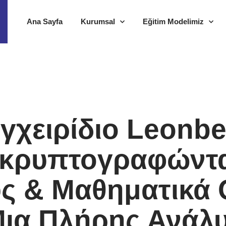
Ana Sayfa
Kurumsal
Eğitim Modelimiz
γχειρίδιο Leonbe
κρυπτογραφώντα
ς & Μαθηματικά 
Μια Πλήρης Ανάλ