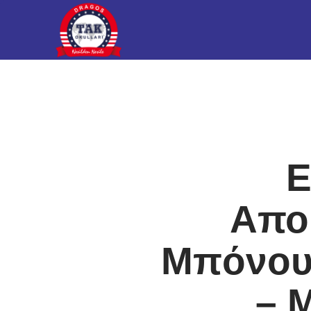
Ε
Απο
Μπόνου
– 