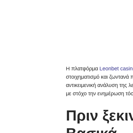
Η πλατφόρμα
Leonbet casi
στοιχηματισμό και ζωντανά π
αντικειμενική ανάλυση της 
με στόχο την ενημέρωση τόσ
Πριν ξεκ