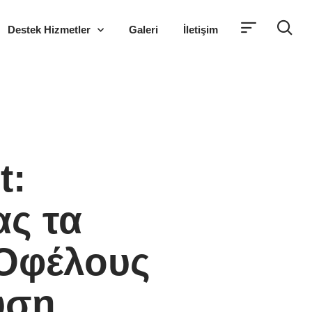
Destek Hizmetler
Galeri
İletişim
t:
ς τα
Οφέλους
υση