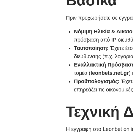
Βασικά
Πριν προχωρήσετε σε εγγραφή
Νόμιμη Ηλικία & Δικαιο
πρόσβαση από IP διευθύν
Ταυτοποίηση:
Έχετε έτο
διεύθυνσης (π.χ. λογαρι
Εναλλακτική Πρόσβασ
τομέα (
leonbets.net.gr
)
Προϋπολογισμός:
Έχετε
επηρεάζει τις οικονομικ
Τεχνική 
Η εγγραφή στο Leonbet onlin