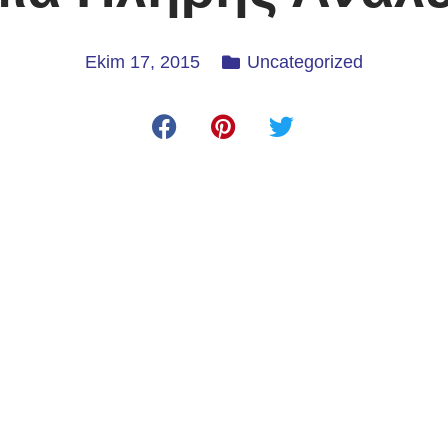
Ekim 17, 2015
Uncategorized