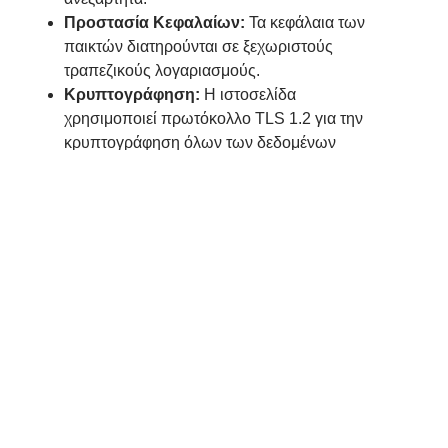
Προστασία Κεφαλαίων:
Τα κεφάλαια των
παικτών διατηρούνται σε ξεχωριστούς
τραπεζικούς λογαριασμούς.
Κρυπτογράφηση:
Η ιστοσελίδα
χρησιμοποιεί πρωτόκολλο TLS 1.2 για την
κρυπτογράφηση όλων των δεδομένων
(σύνδεση 256-bit).
Πολιτική Απορρήτου:
Τα προσωπικά
δεδομένα επεξεργάζονται σύμφωνα με τον
Γενικό Κανονισμό Προστασίας Δεδομένων
(GDPR).
Αντιμετώπιση
Προβλημάτων & Τεχνική
Υποστήριξη
Ακολουθούν συνηθισμένα σενάρια και οι
προτεινόμενες λύσεις: