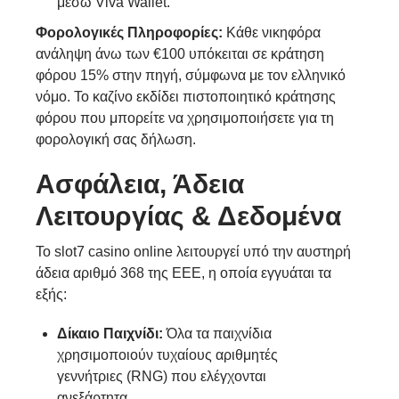
μέσω Viva Wallet.
Φορολογικές Πληροφορίες:
Κάθε νικηφόρα
ανάληψη άνω των €100 υπόκειται σε κράτηση
φόρου 15% στην πηγή, σύμφωνα με τον ελληνικό
νόμο. Το καζίνο εκδίδει πιστοποιητικό κράτησης
φόρου που μπορείτε να χρησιμοποιήσετε για τη
φορολογική σας δήλωση.
Ασφάλεια, Άδεια
Λειτουργίας & Δεδομένα
Το slot7 casino online λειτουργεί υπό την αυστηρή
άδεια αριθμό 368 της ΕΕΕ, η οποία εγγυάται τα
εξής:
Δίκαιο Παιχνίδι:
Όλα τα παιχνίδια
χρησιμοποιούν τυχαίους αριθμητές
γεννήτριες (RNG) που ελέγχονται
ανεξάρτητα.