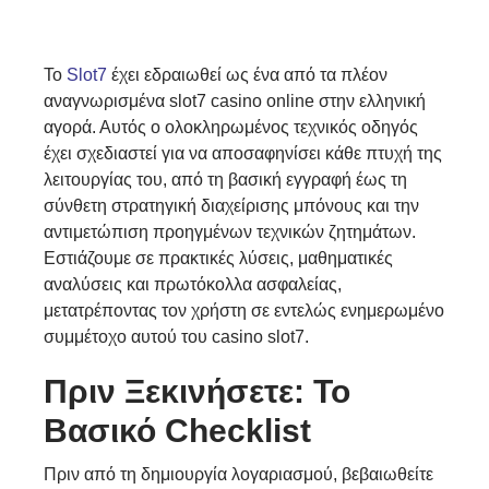
Το
Slot7
έχει εδραιωθεί ως ένα από τα πλέον
αναγνωρισμένα slot7 casino online στην ελληνική
αγορά. Αυτός ο ολοκληρωμένος τεχνικός οδηγός
έχει σχεδιαστεί για να αποσαφηνίσει κάθε πτυχή της
λειτουργίας του, από τη βασική εγγραφή έως τη
σύνθετη στρατηγική διαχείρισης μπόνους και την
αντιμετώπιση προηγμένων τεχνικών ζητημάτων.
Εστιάζουμε σε πρακτικές λύσεις, μαθηματικές
αναλύσεις και πρωτόκολλα ασφαλείας,
μετατρέποντας τον χρήστη σε εντελώς ενημερωμένο
συμμέτοχο αυτού του casino slot7.
Πριν Ξεκινήσετε: Το
Βασικό Checklist
Πριν από τη δημιουργία λογαριασμού, βεβαιωθείτε