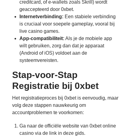
creditcard, of e-wallets zoals Skrill) wordt
geaccepteerd door 0xbet.
Internetverbinding:
Een stabiele verbinding
is cruciaal voor soepele gameplay, vooral bij
live casino games.
App-compatibiliteit:
Als je de mobiele app
wilt gebruiken, zorg dan dat je apparaat
(Android of iOS) voldoet aan de
systeemvereisten.
Stap-voor-Stap
Registratie bij 0xbet
Het registratieproces bij 0xbet is eenvoudig, maar
volg deze stappen nauwkeurig om
accountproblemen te voorkomen:
Ga naar de officiële website van 0xbet online
casino via de link in deze gids.