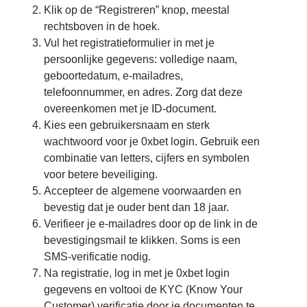
Klik op de “Registreren” knop, meestal
rechtsboven in de hoek.
Vul het registratieformulier in met je
persoonlijke gegevens: volledige naam,
geboortedatum, e-mailadres,
telefoonnummer, en adres. Zorg dat deze
overeenkomen met je ID-document.
Kies een gebruikersnaam en sterk
wachtwoord voor je 0xbet login. Gebruik een
combinatie van letters, cijfers en symbolen
voor betere beveiliging.
Accepteer de algemene voorwaarden en
bevestig dat je ouder bent dan 18 jaar.
Verifieer je e-mailadres door op de link in de
bevestigingsmail te klikken. Soms is een
SMS-verificatie nodig.
Na registratie, log in met je 0xbet login
gegevens en voltooi de KYC (Know Your
Customer) verificatie door je documenten te