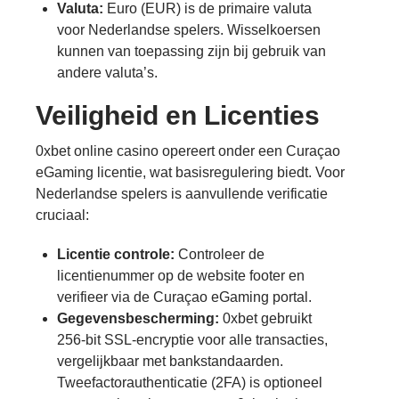
Valuta:
Euro (EUR) is de primaire valuta
voor Nederlandse spelers. Wisselkoersen
kunnen van toepassing zijn bij gebruik van
andere valuta’s.
Veiligheid en Licenties
0xbet online casino opereert onder een Curaçao
eGaming licentie, wat basisregulering biedt. Voor
Nederlandse spelers is aanvullende verificatie
cruciaal:
Licentie controle:
Controleer de
licentienummer op de website footer en
verifieer via de Curaçao eGaming portal.
Gegevensbescherming:
0xbet gebruikt
256-bit SSL-encryptie voor alle transacties,
vergelijkbaar met bankstandaarden.
Tweefactorauthenticatie (2FA) is optioneel