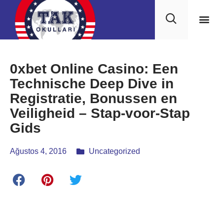
0xbet Online Casino: Een
Technische Deep Dive in
Registratie, Bonussen en
Veiligheid – Stap-voor-Stap
Gids
Ağustos 4, 2016
Uncategorized