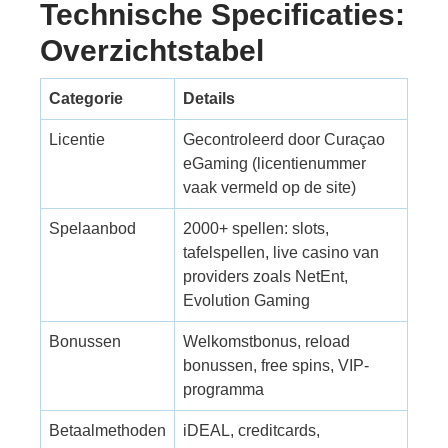
Technische Specificaties:
Overzichtstabel
Categorie
Details
Licentie
Gecontroleerd door Curaçao
eGaming (licentienummer
vaak vermeld op de site)
Spelaanbod
2000+ spellen: slots,
tafelspellen, live casino van
providers zoals NetEnt,
Evolution Gaming
Bonussen
Welkomstbonus, reload
bonussen, free spins, VIP-
programma
Betaalmethoden
iDEAL, creditcards,