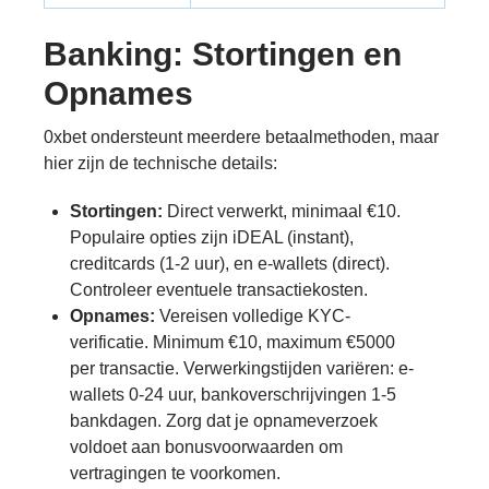
Banking: Stortingen en
Opnames
0xbet ondersteunt meerdere betaalmethoden, maar
hier zijn de technische details:
Stortingen:
Direct verwerkt, minimaal €10.
Populaire opties zijn iDEAL (instant),
creditcards (1-2 uur), en e-wallets (direct).
Controleer eventuele transactiekosten.
Opnames:
Vereisen volledige KYC-
verificatie. Minimum €10, maximum €5000
per transactie. Verwerkingstijden variëren: e-
wallets 0-24 uur, bankoverschrijvingen 1-5
bankdagen. Zorg dat je opnameverzoek
voldoet aan bonusvoorwaarden om
vertragingen te voorkomen.