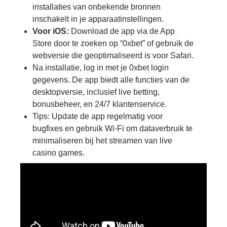
installaties van onbekende bronnen
inschakelt in je apparaatinstellingen.
Voor iOS:
Download de app via de App
Store door te zoeken op “0xbet” of gebruik de
webversie die geoptimaliseerd is voor Safari.
Na installatie, log in met je 0xbet login
gegevens. De app biedt alle functies van de
desktopversie, inclusief live betting,
bonusbeheer, en 24/7 klantenservice.
Tips: Update de app regelmatig voor
bugfixes en gebruik Wi-Fi om dataverbruik te
minimaliseren bij het streamen van live
casino games.