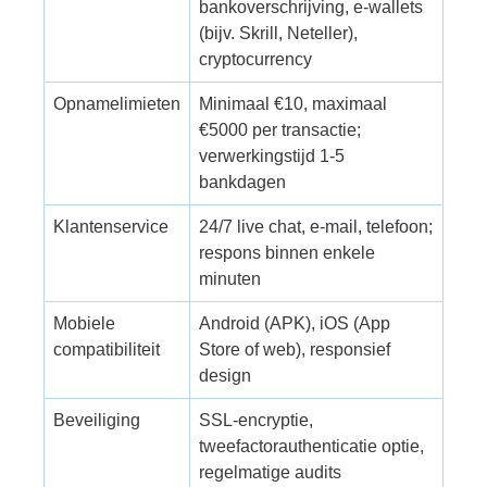
bankoverschrijving, e-wallets
(bijv. Skrill, Neteller),
cryptocurrency
Opnamelimieten
Minimaal €10, maximaal
€5000 per transactie;
verwerkingstijd 1-5
bankdagen
Klantenservice
24/7 live chat, e-mail, telefoon;
respons binnen enkele
minuten
Mobiele
Android (APK), iOS (App
compatibiliteit
Store of web), responsief
design
Beveiliging
SSL-encryptie,
tweefactorauthenticatie optie,
regelmatige audits