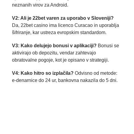
neznanih virov za Android.
V2: Ali je 22bet varen za uporabo v Sloveniji?
Da, 22bet casino ima licenco Curacao in uporablja
šifriranje, kar ustreza evropskim standardom.
V3: Kako delujejo bonusi v aplikaciji?
Bonusi se
aktivirajo ob depozitu, vendar zahtevajo
obratovalne pogoje, kot je opisano v strategiji.
V4: Kako hitro so izplačila?
Odvisno od metode:
e-denarnice do 24 ur, bankovna nakazila do 5 dni.
V5: Kaj storiti, če se aplikacija sesuje?
Poskusite
posodobiti aplikacijo ali preveriti prostor v napravi;
če težave ostanejo, kontaktirajte podporo.
V6: Kako preverim licenco 22bet?
Licenca je
navedena v spodnjem delu aplikacije ali na