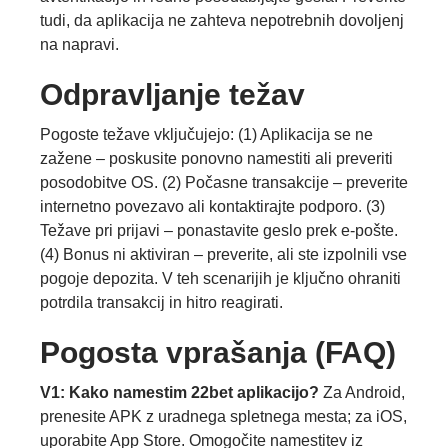
tudi, da aplikacija ne zahteva nepotrebnih dovoljenj
na napravi.
Odpravljanje težav
Pogoste težave vključujejo: (1) Aplikacija se ne
zažene – poskusite ponovno namestiti ali preveriti
posodobitve OS. (2) Počasne transakcije – preverite
internetno povezavo ali kontaktirajte podporo. (3)
Težave pri prijavi – ponastavite geslo prek e-pošte.
(4) Bonus ni aktiviran – preverite, ali ste izpolnili vse
pogoje depozita. V teh scenarijih je ključno ohraniti
potrdila transakcij in hitro reagirati.
Pogosta vprašanja (FAQ)
V1: Kako namestim 22bet aplikacijo?
Za Android,
prenesite APK z uradnega spletnega mesta; za iOS,
uporabite App Store. Omogočite namestitev iz