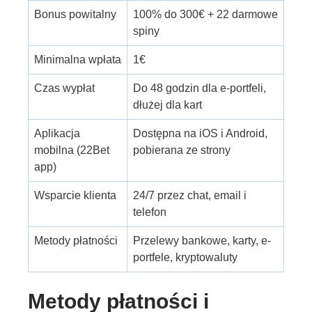
Bonus powitalny
100% do 300€ + 22 darmowe
spiny
Minimalna wpłata
1€
Czas wypłat
Do 48 godzin dla e-portfeli,
dłużej dla kart
Aplikacja
Dostępna na iOS i Android,
mobilna (22Bet
pobierana ze strony
app)
Wsparcie klienta
24/7 przez chat, email i
telefon
Metody płatności
Przelewy bankowe, karty, e-
portfele, kryptowaluty
Metody płatności i