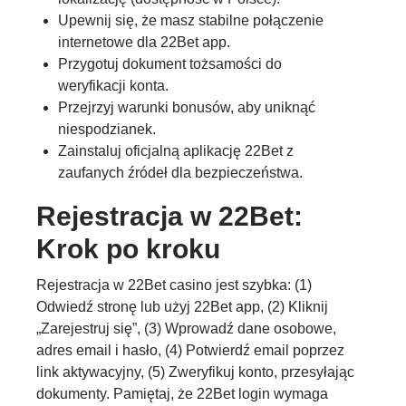
Upewnij się, że masz stabilne połączenie
internetowe dla 22Bet app.
Przygotuj dokument tożsamości do
weryfikacji konta.
Przejrzyj warunki bonusów, aby uniknąć
niespodzianek.
Zainstaluj oficjalną aplikację 22Bet z
zaufanych źródeł dla bezpieczeństwa.
Rejestracja w 22Bet:
Krok po kroku
Rejestracja w 22Bet casino jest szybka: (1)
Odwiedź stronę lub użyj 22Bet app, (2) Kliknij
„Zarejestruj się”, (3) Wprowadź dane osobowe,
adres email i hasło, (4) Potwierdź email poprzez
link aktywacyjny, (5) Zweryfikuj konto, przesyłając
dokumenty. Pamiętaj, że 22Bet login wymaga