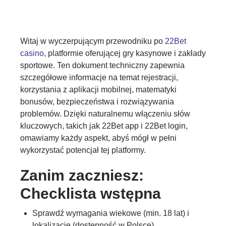
Witaj w wyczerpującym przewodniku po
22Bet
casino
, platformie oferującej gry kasynowe i zakłady
sportowe. Ten dokument techniczny zapewnia
szczegółowe informacje na temat rejestracji,
korzystania z aplikacji mobilnej, matematyki
bonusów, bezpieczeństwa i rozwiązywania
problemów. Dzięki naturalnemu włączeniu słów
kluczowych, takich jak 22Bet app i 22Bet login,
omawiamy każdy aspekt, abyś mógł w pełni
wykorzystać potencjał tej platformy.
Zanim zaczniesz:
Checklista wstępna
Sprawdź wymagania wiekowe (min. 18 lat) i
lokalizację (dostępność w Polsce).