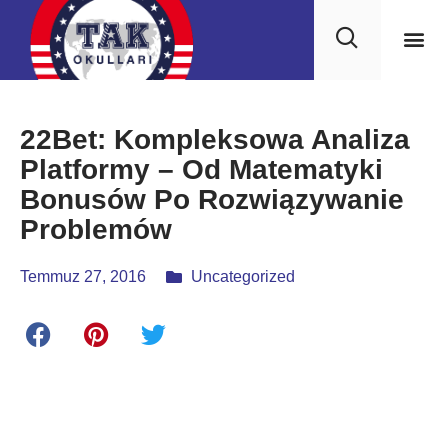
22Bet: Kompleksowa Analiza
Platformy – Od Matematyki
Bonusów Po Rozwiązywanie
Problemów
Temmuz 27, 2016
Uncategorized