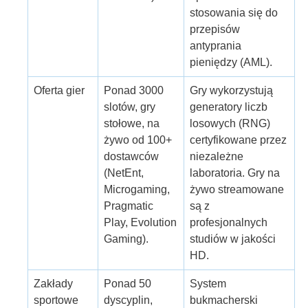
stosowania się do
przepisów
antyprania
pieniędzy (AML).
Oferta gier
Ponad 3000
Gry wykorzystują
slotów, gry
generatory liczb
stołowe, na
losowych (RNG)
żywo od 100+
certyfikowane przez
dostawców
niezależne
(NetEnt,
laboratoria. Gry na
Microgaming,
żywo streamowane
Pragmatic
są z
Play, Evolution
profesjonalnych
Gaming).
studiów w jakości
HD.
Zakłady
Ponad 50
System
sportowe
dyscyplin,
bukmacherski