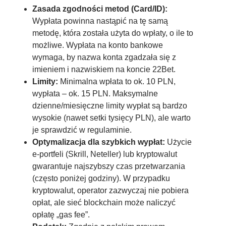
Zasada zgodności metod (Card/ID):
Wypłata powinna nastąpić na tę samą
metodę, która została użyta do wpłaty, o ile to
możliwe. Wypłata na konto bankowe
wymaga, by nazwa konta zgadzała się z
imieniem i nazwiskiem na koncie 22Bet.
Limity:
Minimalna wpłata to ok. 10 PLN,
wypłata – ok. 15 PLN. Maksymalne
dzienne/miesięczne limity wypłat są bardzo
wysokie (nawet setki tysięcy PLN), ale warto
je sprawdzić w regulaminie.
Optymalizacja dla szybkich wypłat:
Użycie
e-portfeli (Skrill, Neteller) lub kryptowalut
gwarantuje najszybszy czas przetwarzania
(często poniżej godziny). W przypadku
kryptowalut, operator zazwyczaj nie pobiera
opłat, ale sieć blockchain może naliczyć
opłatę „gas fee”.