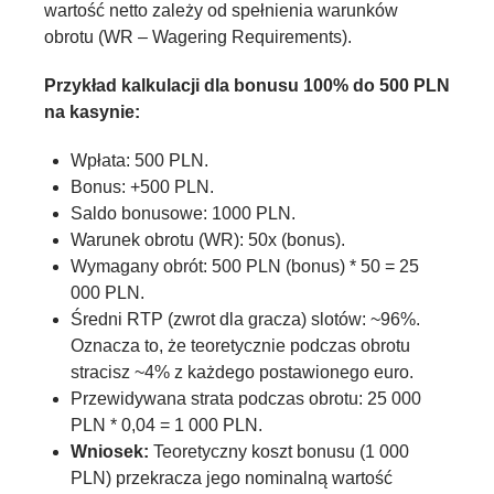
wartość netto zależy od spełnienia warunków
obrotu (WR – Wagering Requirements).
Przykład kalkulacji dla bonusu 100% do 500 PLN
na kasynie:
Wpłata: 500 PLN.
Bonus: +500 PLN.
Saldo bonusowe: 1000 PLN.
Warunek obrotu (WR): 50x (bonus).
Wymagany obrót: 500 PLN (bonus) * 50 = 25
000 PLN.
Średni RTP (zwrot dla gracza) slotów: ~96%.
Oznacza to, że teoretycznie podczas obrotu
stracisz ~4% z każdego postawionego euro.
Przewidywana strata podczas obrotu: 25 000
PLN * 0,04 = 1 000 PLN.
Wniosek:
Teoretyczny koszt bonusu (1 000
PLN) przekracza jego nominalną wartość