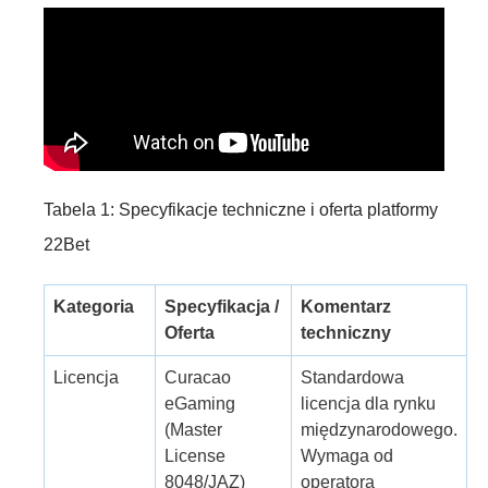
Tabela 1: Specyfikacje techniczne i oferta platformy
22Bet
Kategoria
Specyfikacja /
Komentarz
Oferta
techniczny
Licencja
Curacao
Standardowa
eGaming
licencja dla rynku
(Master
międzynarodowego.
License
Wymaga od
8048/JAZ)
operatora