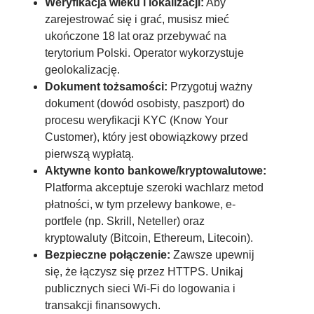
Weryfikacja wieku i lokalizacji:
Aby
zarejestrować się i grać, musisz mieć
ukończone 18 lat oraz przebywać na
terytorium Polski. Operator wykorzystuje
geolokalizację.
Dokument tożsamości:
Przygotuj ważny
dokument (dowód osobisty, paszport) do
procesu weryfikacji KYC (Know Your
Customer), który jest obowiązkowy przed
pierwszą wypłatą.
Aktywne konto bankowe/kryptowalutowe:
Platforma akceptuje szeroki wachlarz metod
płatności, w tym przelewy bankowe, e-
portfele (np. Skrill, Neteller) oraz
kryptowaluty (Bitcoin, Ethereum, Litecoin).
Bezpieczne połączenie:
Zawsze upewnij
się, że łączysz się przez HTTPS. Unikaj
publicznych sieci Wi-Fi do logowania i
transakcji finansowych.