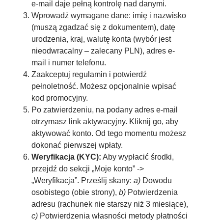
e-mail daje pełną kontrolę nad danymi.
Wprowadź wymagane dane: imię i nazwisko
(muszą zgadzać się z dokumentem), datę
urodzenia, kraj, walutę konta (wybór jest
nieodwracalny – zalecany PLN), adres e-
mail i numer telefonu.
Zaakceptuj regulamin i potwierdź
pełnoletność. Możesz opcjonalnie wpisać
kod promocyjny.
Po zatwierdzeniu, na podany adres e-mail
otrzymasz link aktywacyjny. Kliknij go, aby
aktywować konto. Od tego momentu możesz
dokonać pierwszej wpłaty.
Weryfikacja (KYC):
Aby wypłacić środki,
przejdź do sekcji „Moje konto” ->
„Weryfikacja”. Prześlij skany:
a)
Dowodu
osobistego (obie strony),
b)
Potwierdzenia
adresu (rachunek nie starszy niż 3 miesiące),
c)
Potwierdzenia własności metody płatności