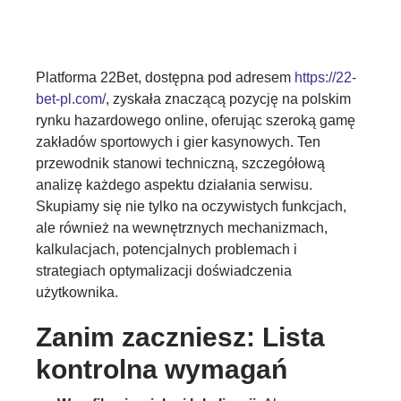
Platforma 22Bet, dostępna pod adresem
https://22-
bet-pl.com/
, zyskała znaczącą pozycję na polskim
rynku hazardowego online, oferując szeroką gamę
zakładów sportowych i gier kasynowych. Ten
przewodnik stanowi techniczną, szczegółową
analizę każdego aspektu działania serwisu.
Skupiamy się nie tylko na oczywistych funkcjach,
ale również na wewnętrznych mechanizmach,
kalkulacjach, potencjalnych problemach i
strategiach optymalizacji doświadczenia
użytkownika.
Zanim zaczniesz: Lista
kontrolna wymagań