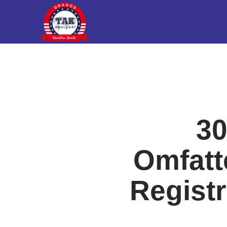
30
Omfatt
Regist