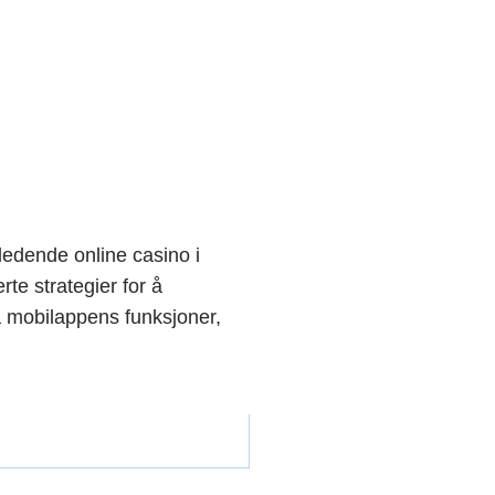
ledende online casino i
te strategier for å
å mobilappens funksjoner,