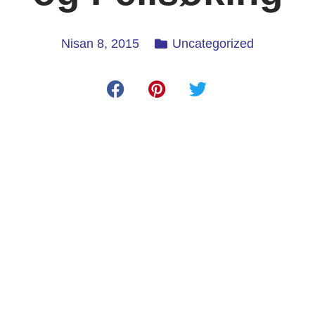
Nisan 8, 2015
Uncategorized