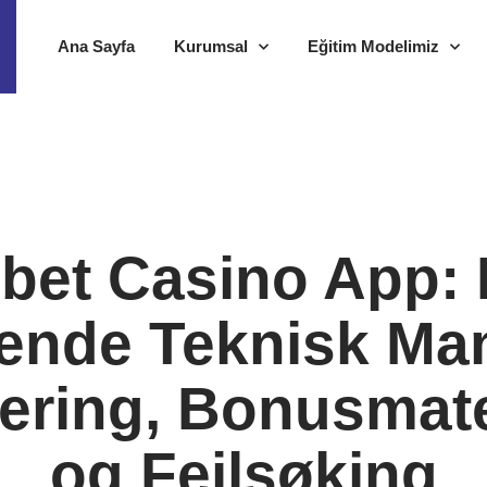
Ana Sayfa
Kurumsal
Eğitim Modelimiz
bet Casino App:
ende Teknisk Man
rering, Bonusmat
og Feilsøking