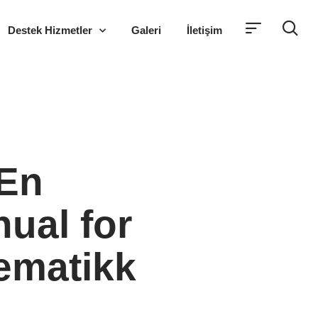
Destek Hizmetler
Galeri
İletişim
 En
ual for
ematikk