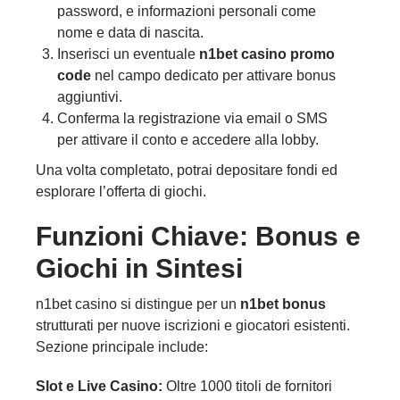
password, e informazioni personali come
nome e data di nascita.
Inserisci un eventuale
n1bet casino promo
code
nel campo dedicato per attivare bonus
aggiuntivi.
Conferma la registrazione via email o SMS
per attivare il conto e accedere alla lobby.
Una volta completato, potrai depositare fondi ed
esplorare l’offerta di giochi.
Funzioni Chiave: Bonus e
Giochi in Sintesi
n1bet casino si distingue per un
n1bet bonus
strutturati per nuove iscrizioni e giocatori esistenti.
Sezione principale include:
Slot e Live Casino:
Oltre 1000 titoli de fornitori