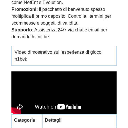
come NetEnt e Evolution.
Promozioni:
Il pacchetto di benvenuto spesso
moltiplica il primo deposito. Controlla i termini per
scommesse e soggetti di validità.
Supporto:
Assistenza 24/7 via chat e email per
domande tecniche.
Video dimostrativo sull’esperienza di gioco
n1bet:
Categoria
Dettagli