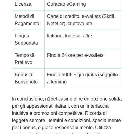
Licenza
Curacao eGaming
Metodi di
Carte di credito, e-wallets (Skrill,
Pagamento
Neteller), criptovalute
Lingua
Italiano, Inglese, altre
Supportata
Tempo di
Fino a 24 ore per e-wallets
Prelievo
Bonus di
Fino a 500€ + giri gratis (soggetto
Benvenuto
a termini)
In conclusione, n1bet casino offre un’opzione solida
per gli appassionati italiani, con un’interfaccia
intuitiva e promozioni competitive. Ricorda di
leggere sempre i termini e condizioni, specialmente
per i bonus, e gioca responsabilmente. Utilizza