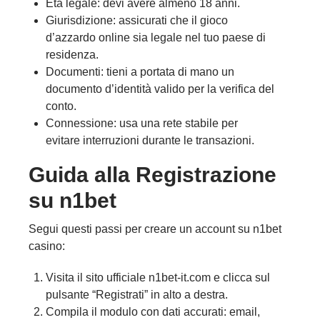
Età legale: devi avere almeno 18 anni.
Giurisdizione: assicurati che il gioco
d’azzardo online sia legale nel tuo paese di
residenza.
Documenti: tieni a portata di mano un
documento d’identità valido per la verifica del
conto.
Connessione: usa una rete stabile per
evitare interruzioni durante le transazioni.
Guida alla Registrazione
su n1bet
Segui questi passi per creare un account su n1bet
casino:
Visita il sito ufficiale n1bet-it.com e clicca sul
pulsante “Registrati” in alto a destra.
Compila il modulo con dati accurati: email,