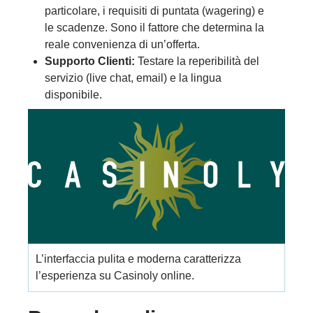
particolare, i requisiti di puntata (wagering) e
le scadenze. Sono il fattore che determina la
reale convenienza di un’offerta.
Supporto Clienti:
Testare la reperibilità del
servizio (live chat, email) e la lingua
disponibile.
L’interfaccia pulita e moderna caratterizza
l’esperienza su Casinoly online.