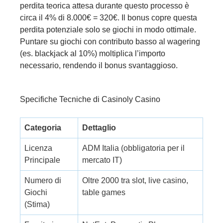
perdita teorica attesa durante questo processo è
circa il 4% di 8.000€ = 320€. Il bonus copre questa
perdita potenziale solo se giochi in modo ottimale.
Puntare su giochi con contributo basso al wagering
(es. blackjack al 10%) moltiplica l’importo
necessario, rendendo il bonus svantaggioso.
Specifiche Tecniche di Casinoly Casino
Categoria
Dettaglio
Licenza
ADM Italia (obbligatoria per il
Principale
mercato IT)
Numero di
Oltre 2000 tra slot, live casino,
Giochi
table games
(Stima)