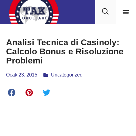
Analisi Tecnica di Casinoly:
Calcolo Bonus e Risoluzione
Problemi
Ocak 23, 2015
Uncategorized