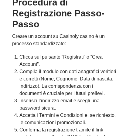
Procedura di
Registrazione Passo-
Passo
Creare un account su Casinoly casino è un
processo standardizzato:
Clicca sul pulsante “Registrati” o “Crea
Account”.
Compila il modulo con dati anagrafici veritieri
e corretti (Nome, Cognome, Data di nascita,
Indirizzo). La corrispondenza con i
documenti è cruciale per i futuri prelievi.
Inserisci l’indirizzo email e scegli una
password sicura.
Accetta i Termini e Condizioni e, se richiesto,
le comunicazioni promozionali.
Conferma la registrazione tramite il link