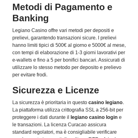
Metodi di Pagamento e
Banking
Legiano Casino offre vari metodi per depositi e
prelievi, garantendo transazioni sicure. I prelievi
hanno limiti tipici di 500€ al giorno e 5000€ al mese,
con tempi di elaborazione di 1-3 giorni lavorativi per
e-wallets e fino a 5 per bonifici bancari. Assicurati di
utilizzare lo stesso metodo per deposito e prelievo
per evitare frodi.
Sicurezza e Licenze
La sicurezza è prioritaria in questo
casino legiano
.
La piattaforma utilizza crittografia SSL a 256-bit per
proteggere i dati durante il
legiano casino login
e
le transazioni. La licenza Curacao assicura
standard regolatori, ma è consigliabile verificare