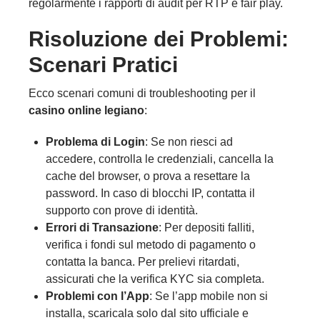
regolarmente i rapporti di audit per RTP e fair play.
Risoluzione dei Problemi:
Scenari Pratici
Ecco scenari comuni di troubleshooting per il
casino online legiano
:
Problema di Login
: Se non riesci ad
accedere, controlla le credenziali, cancella la
cache del browser, o prova a resettare la
password. In caso di blocchi IP, contatta il
supporto con prove di identità.
Errori di Transazione
: Per depositi falliti,
verifica i fondi sul metodo di pagamento o
contatta la banca. Per prelievi ritardati,
assicurati che la verifica KYC sia completa.
Problemi con l’App
: Se l’app mobile non si
installa, scaricala solo dal sito ufficiale e