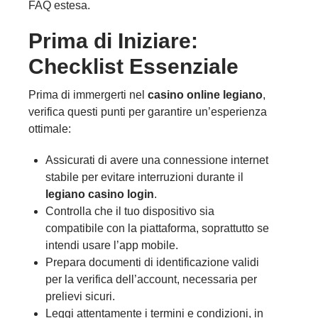
FAQ estesa.
Prima di Iniziare:
Checklist Essenziale
Prima di immergerti nel
casino online legiano
,
verifica questi punti per garantire un’esperienza
ottimale:
Assicurati di avere una connessione internet
stabile per evitare interruzioni durante il
legiano casino login
.
Controlla che il tuo dispositivo sia
compatibile con la piattaforma, soprattutto se
intendi usare l’app mobile.
Prepara documenti di identificazione validi
per la verifica dell’account, necessaria per
prelievi sicuri.
Leggi attentamente i termini e condizioni, in