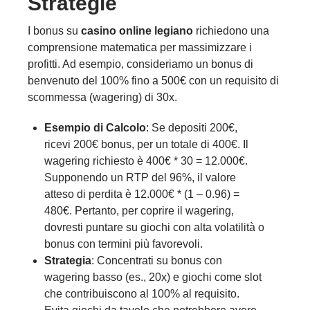
Strategie
I bonus su
casino online legiano
richiedono una
comprensione matematica per massimizzare i
profitti. Ad esempio, consideriamo un bonus di
benvenuto del 100% fino a 500€ con un requisito di
scommessa (wagering) di 30x.
Esempio di Calcolo
: Se depositi 200€,
ricevi 200€ bonus, per un totale di 400€. Il
wagering richiesto è 400€ * 30 = 12.000€.
Supponendo un RTP del 96%, il valore
atteso di perdita è 12.000€ * (1 – 0.96) =
480€. Pertanto, per coprire il wagering,
dovresti puntare su giochi con alta volatilità o
bonus con termini più favorevoli.
Strategia
: Concentrati su bonus con
wagering basso (es., 20x) e giochi come slot
che contribuiscono al 100% al requisito.