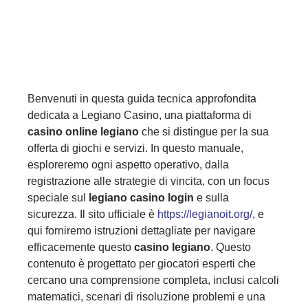
Benvenuti in questa guida tecnica approfondita
dedicata a Legiano Casino, una piattaforma di
casino online legiano
che si distingue per la sua
offerta di giochi e servizi. In questo manuale,
esploreremo ogni aspetto operativo, dalla
registrazione alle strategie di vincita, con un focus
speciale sul
legiano casino login
e sulla
sicurezza. Il sito ufficiale è
https://legianoit.org/
, e
qui forniremo istruzioni dettagliate per navigare
efficacemente questo
casino legiano
. Questo
contenuto è progettato per giocatori esperti che
cercano una comprensione completa, inclusi calcoli
matematici, scenari di risoluzione problemi e una