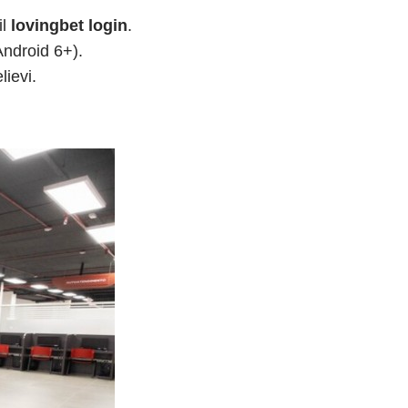
il
lovingbet login
.
ndroid 6+).
lievi.