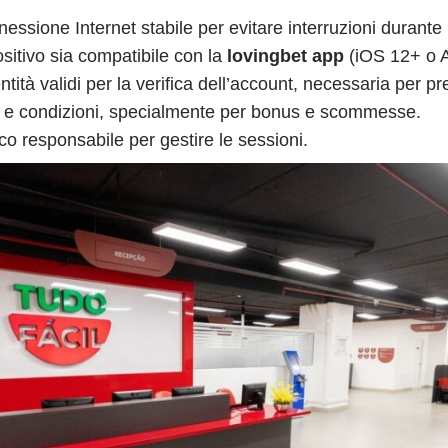
nessione Internet stabile per evitare interruzioni durante 
ositivo sia compatibile con la
lovingbet app
(iOS 12+ o A
ità validi per la verifica dell’account, necessaria per pre
ni e condizioni, specialmente per bonus e scommesse.
o responsabile per gestire le sessioni.