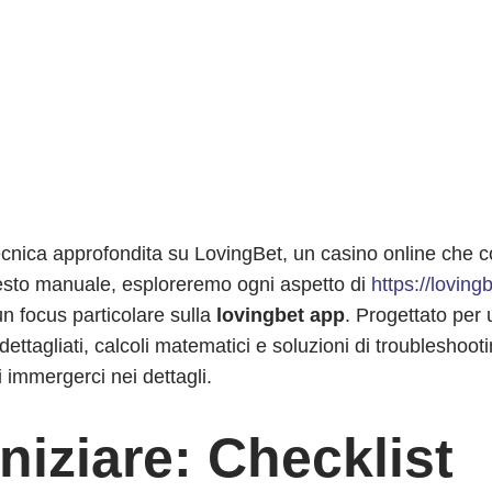
ecnica approfondita su LovingBet, un casino online che 
uesto manuale, esploreremo ogni aspetto di
https://loving
un focus particolare sulla
lovingbet app
. Progettato per 
ettagliati, calcoli matematici e soluzioni di troubleshoot
 immergerci nei dettagli.
Iniziare: Checklist