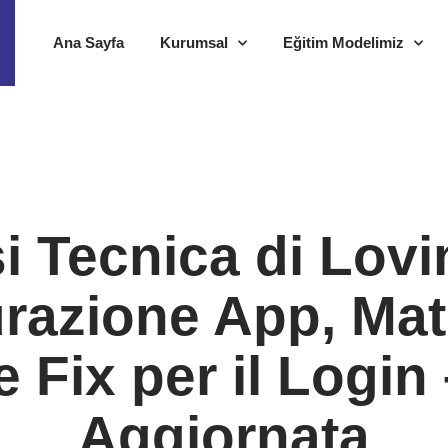
Ana Sayfa
Kurumsal
Eğitim Modelimiz
i Tecnica di Lov
razione App, Ma
 Fix per il Login
Aggiornata