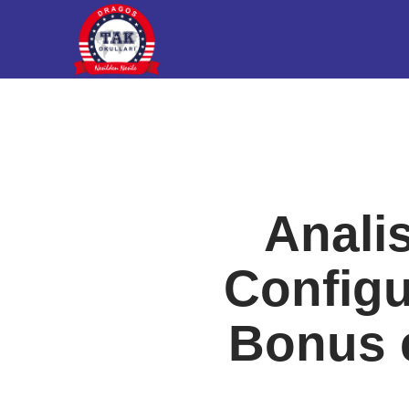
Analis
Configu
Bonus e