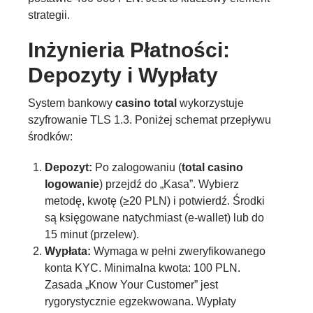
strategii.
Inżynieria Płatności:
Depozyty i Wypłaty
System bankowy
casino total
wykorzystuje
szyfrowanie TLS 1.3. Poniżej schemat przepływu
środków:
Depozyt:
Po zalogowaniu (
total casino
logowanie
) przejdź do „Kasa”. Wybierz
metodę, kwotę (≥20 PLN) i potwierdź. Środki
są księgowane natychmiast (e-wallet) lub do
15 minut (przelew).
Wypłata:
Wymaga w pełni zweryfikowanego
konta KYC. Minimalna kwota: 100 PLN.
Zasada „Know Your Customer” jest
rygorystycznie egzekwowana. Wypłaty