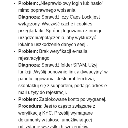
Problem:
„Nieprawidłowy login lub hasło”
mimo poprawnego wpisania.
Diagnoza:
Sprawdź, czy Caps Lock jest
wyłączony. Wyczyść cache i cookies
przeglądarki. Spróbuj logowania z innego
urządzenia/połączenia, aby wykluczyć
lokalne uszkodzenie danych sesji.
Problem:
Brak weryfikacji e-maila
rejestracyjnego.
Diagnoza:
Sprawdź folder SPAM. Użyj
funkcji „Wyślij ponownie link aktywacyjny” w
panelu logowania. Jeśli problem trwa,
skontaktuj się z supportem, podając adres e-
mail użyty do rejestracji.
Problem:
Zablokowane konto po wygranej.
Procedura:
Jest to często związane z
weryfikacją KYC. Prześlij wymagane
dokumenty w jakości umożliwiającej
odczytanie wszystkich szczegółów.