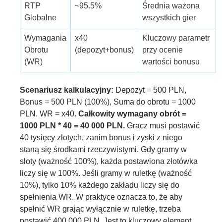
RTP
~95.5%
Średnia ważona
Globalne
wszystkich gier
Wymagania
x40
Kluczowy parametr
Obrotu
(depozyt+bonus)
przy ocenie
(WR)
wartości bonusu
Scenariusz kalkulacyjny:
Depozyt = 500 PLN,
Bonus = 500 PLN (100%), Suma do obrotu = 1000
PLN. WR = x40.
Całkowity wymagany obrót =
1000 PLN * 40 = 40 000 PLN.
Gracz musi postawić
40 tysięcy złotych, zanim bonus i zyski z niego
staną się środkami rzeczywistymi. Gdy gramy w
sloty (ważność 100%), każda postawiona złotówka
liczy się w 100%. Jeśli gramy w ruletkę (ważność
10%), tylko 10% każdego zakładu liczy się do
spełnienia WR. W praktyce oznacza to, że aby
spełnić WR grając wyłącznie w ruletkę, trzeba
postawić 400 000 PLN. Jest to kluczowy element