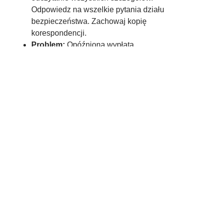
Odpowiedz na wszelkie pytania działu
bezpieczeństwa. Zachowaj kopię
korespondencji.
Problem:
Opóźniona wypłata
przekraczająca 72 godziny.
Działanie:
Sprawdź status wypłaty w historii
transakcji. Jeśli status to „W trakcie
przetwarzania”, jest to typowe. Jeśli trwa
dłużej niż 5 dni roboczych, skontaktuj się z
supportem, podając numer ID transakcji.
Rozszerzone FAQ:
Odpowiedzi na
Zaawansowane Zapytania
P: Czy Total Casino posiada oficjalną
aplikację mobilną?
O: Tak,
total casino pl
oferuje aplikację