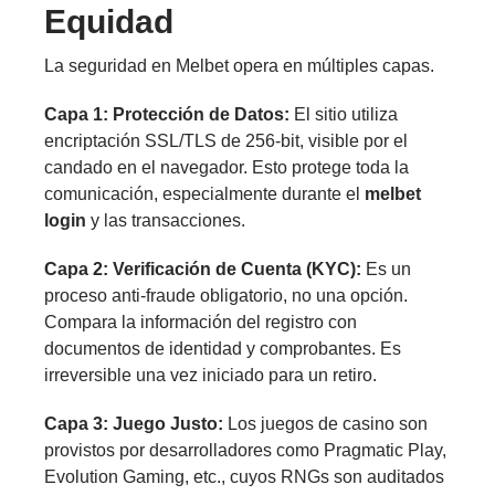
Equidad
La seguridad en Melbet opera en múltiples capas.
Capa 1: Protección de Datos:
El sitio utiliza
encriptación SSL/TLS de 256-bit, visible por el
candado en el navegador. Esto protege toda la
comunicación, especialmente durante el
melbet
login
y las transacciones.
Capa 2: Verificación de Cuenta (KYC):
Es un
proceso anti-fraude obligatorio, no una opción.
Compara la información del registro con
documentos de identidad y comprobantes. Es
irreversible una vez iniciado para un retiro.
Capa 3: Juego Justo:
Los juegos de casino son
provistos por desarrolladores como Pragmatic Play,
Evolution Gaming, etc., cuyos RNGs son auditados