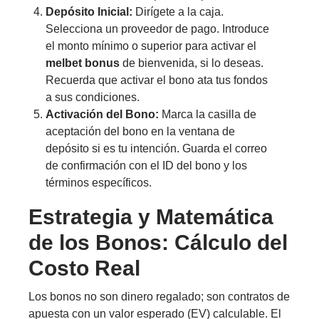
Depósito Inicial:
Dirígete a la caja.
Selecciona un proveedor de pago. Introduce
el monto mínimo o superior para activar el
melbet bonus
de bienvenida, si lo deseas.
Recuerda que activar el bono ata tus fondos
a sus condiciones.
Activación del Bono:
Marca la casilla de
aceptación del bono en la ventana de
depósito si es tu intención. Guarda el correo
de confirmación con el ID del bono y los
términos específicos.
Estrategia y Matemática
de los Bonos: Cálculo del
Costo Real
Los bonos no son dinero regalado; son contratos de
apuesta con un valor esperado (EV) calculable. El