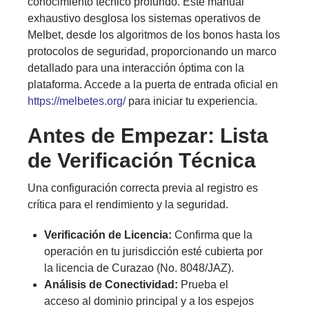
conocimiento técnico profundo. Este manual
exhaustivo desglosa los sistemas operativos de
Melbet, desde los algoritmos de los bonos hasta los
protocolos de seguridad, proporcionando un marco
detallado para una interacción óptima con la
plataforma. Accede a la puerta de entrada oficial en
https://melbetes.org/
para iniciar tu experiencia.
Antes de Empezar: Lista
de Verificación Técnica
Una configuración correcta previa al registro es
crítica para el rendimiento y la seguridad.
Verificación de Licencia:
Confirma que la
operación en tu jurisdicción esté cubierta por
la licencia de Curazao (No. 8048/JAZ).
Análisis de Conectividad:
Prueba el
acceso al dominio principal y a los espejos