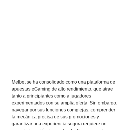
Melbet se ha consolidado como una plataforma de
apuestas eGaming de alto rendimiento, que atrae
tanto a principiantes como a jugadores
experimentados con su amplia oferta. Sin embargo,
navegar por sus funciones complejas, comprender
la mecánica precisa de sus promociones y
garantizar una experiencia segura requiere un