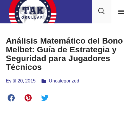
Análisis Matemático del Bono
Melbet: Guía de Estrategia y
Seguridad para Jugadores
Técnicos
Eylül 20, 2015
Uncategorized