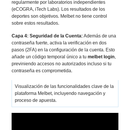
regularmente por laboratorios independientes
(eCOGRA, iTech Labs). Los resultados de los
deportes son objetivos. Melbet no tiene control
sobre estos resultados.
Capa 4: Seguridad de la Cuenta:
Además de una
contraseña fuerte, activa la verificación en dos
pasos (2FA) en la configuración de la cuenta. Esto
añade un código temporal único a tu
melbet login
,
previniendo accesos no autorizados incluso si tu
contraseña es comprometida.
Visualización de las funcionalidades clave de la
plataforma Melbet, incluyendo navegación y
proceso de apuesta.