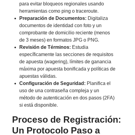
para evitar bloqueos regionales usando
herramientas como ping o traceroute.
Preparación de Documentos:
Digitaliza
documentos de identidad con foto y un
comprobante de domicilio reciente (menos
de 3 meses) en formatos JPG o PNG.
Revisión de Términos:
Estudia
específicamente las secciones de requisitos
de apuesta (wagering), límites de ganancia
máxima por apuesta bonificada y políticas de
apuestas válidas.
Configuración de Seguridad:
Planifica el
uso de una contraseña compleja y un
método de autenticación en dos pasos (2FA)
si está disponible.
Proceso de Registración:
Un Protocolo Paso a