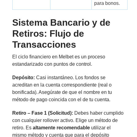
para bonos.
Sistema Bancario y de
Retiros: Flujo de
Transacciones
El ciclo financiero en Melbet es un proceso
estandarizado con puntos de control.
Depósito:
Casi instantáneo. Los fondos se
acreditan en la cuenta correspondiente (real o
bonificada). Asegúrate de que el nombre en tu
método de pago coincida con el de tu cuenta.
Retiro – Fase 1 (Solicitud):
Debes haber cumplido
con cualquier rollover activo. Elige un método de
retiro. Es
altamente recomendable
utilizar el
mismo método y cuenta que para el depósito