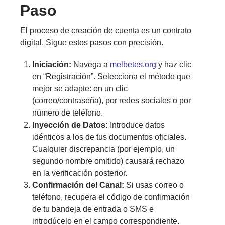
Paso
El proceso de creación de cuenta es un contrato
digital. Sigue estos pasos con precisión.
Iniciación:
Navega a
melbetes.org
y haz clic
en “Registración”. Selecciona el método que
mejor se adapte: en un clic
(correo/contraseña), por redes sociales o por
número de teléfono.
Inyección de Datos:
Introduce datos
idénticos a los de tus documentos oficiales.
Cualquier discrepancia (por ejemplo, un
segundo nombre omitido) causará rechazo
en la verificación posterior.
Confirmación del Canal:
Si usas correo o
teléfono, recupera el código de confirmación
de tu bandeja de entrada o SMS e
introdúcelo en el campo correspondiente.