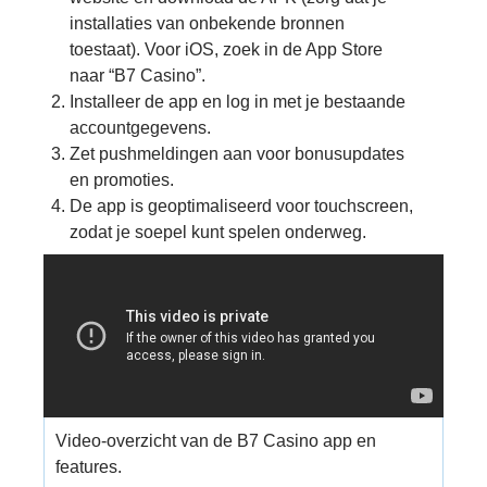
installaties van onbekende bronnen
toestaat). Voor iOS, zoek in de App Store
naar “B7 Casino”.
Installeer de app en log in met je bestaande
accountgegevens.
Zet pushmeldingen aan voor bonusupdates
en promoties.
De app is geoptimaliseerd voor touchscreen,
zodat je soepel kunt spelen onderweg.
Video-overzicht van de B7 Casino app en
features.