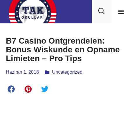
B7 Casino Ontgrendelen:
Bonus Wiskunde en Opname
Limieten – Pro Tips
Haziran 1, 2018
Uncategorized