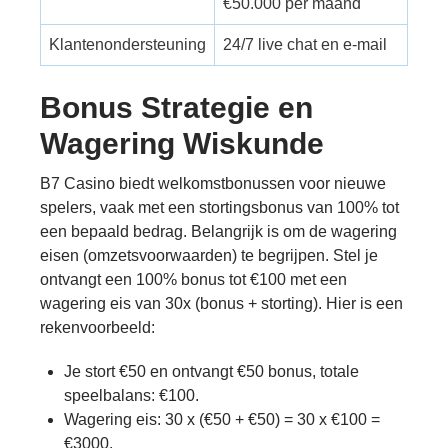
€50.000 per maand
Klantenondersteuning
24/7 live chat en e-mail
Bonus Strategie en
Wagering Wiskunde
B7 Casino biedt welkomstbonussen voor nieuwe
spelers, vaak met een stortingsbonus van 100% tot
een bepaald bedrag. Belangrijk is om de wagering
eisen (omzetsvoorwaarden) te begrijpen. Stel je
ontvangt een 100% bonus tot €100 met een
wagering eis van 30x (bonus + storting). Hier is een
rekenvoorbeeld:
Je stort €50 en ontvangt €50 bonus, totale
speelbalans: €100.
Wagering eis: 30 x (€50 + €50) = 30 x €100 =
€3000.