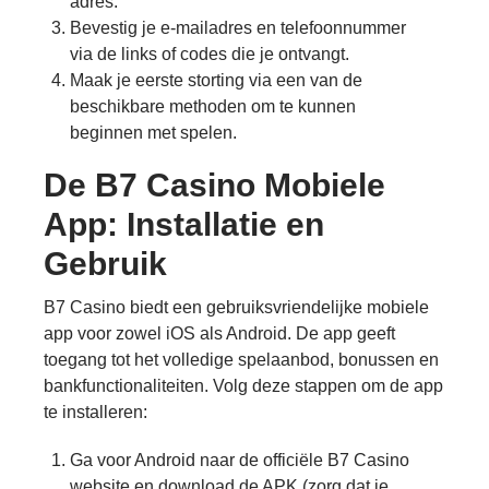
adres.
Bevestig je e-mailadres en telefoonnummer
via de links of codes die je ontvangt.
Maak je eerste storting via een van de
beschikbare methoden om te kunnen
beginnen met spelen.
De B7 Casino Mobiele
App: Installatie en
Gebruik
B7 Casino biedt een gebruiksvriendelijke mobiele
app voor zowel iOS als Android. De app geeft
toegang tot het volledige spelaanbod, bonussen en
bankfunctionaliteiten. Volg deze stappen om de app
te installeren:
Ga voor Android naar de officiële B7 Casino
website en download de APK (zorg dat je