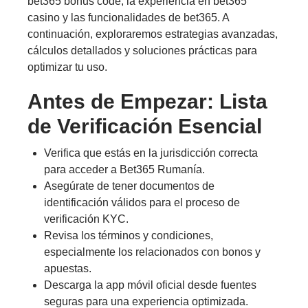
bet365 bonus code, la experiencia en bet365
casino y las funcionalidades de bet365. A
continuación, exploraremos estrategias avanzadas,
cálculos detallados y soluciones prácticas para
optimizar tu uso.
Antes de Empezar: Lista
de Verificación Esencial
Verifica que estás en la jurisdicción correcta
para acceder a Bet365 Rumanía.
Asegúrate de tener documentos de
identificación válidos para el proceso de
verificación KYC.
Revisa los términos y condiciones,
especialmente los relacionados con bonos y
apuestas.
Descarga la app móvil oficial desde fuentes
seguras para una experiencia optimizada.