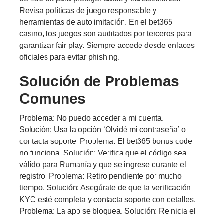
Revisa políticas de juego responsable y
herramientas de autolimitación. En el bet365
casino, los juegos son auditados por terceros para
garantizar fair play. Siempre accede desde enlaces
oficiales para evitar phishing.
Solución de Problemas
Comunes
Problema: No puedo acceder a mi cuenta.
Solución: Usa la opción ‘Olvidé mi contraseña’ o
contacta soporte. Problema: El bet365 bonus code
no funciona. Solución: Verifica que el código sea
válido para Rumanía y que se ingrese durante el
registro. Problema: Retiro pendiente por mucho
tiempo. Solución: Asegúrate de que la verificación
KYC esté completa y contacta soporte con detalles.
Problema: La app se bloquea. Solución: Reinicia el