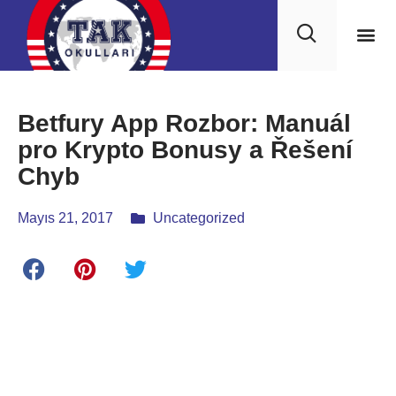
Betfury App Rozbor: Manuál
pro Krypto Bonusy a Řešení
Chyb
Mayıs 21, 2017
Uncategorized