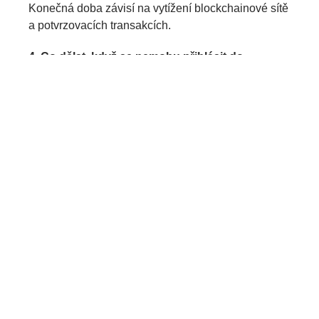
Konečná doba závisí na vytížení blockchainové sítě
a potvrzovacích transakcích.
4. Co dělat, když se nemohu přihlásit do
aplikace?
Zkontrolujte připojení k internetu, zda používáte
správné přihlašovací údaje a zda není aplikace
zastaralá. Odinstalujte a stáhněte nejnovější verzi z
oficiálního webu.
5. Jak funguje těžba (mining) BFG tokenů?
Při každém vsazeném euru/koruně v vybraných
hrách generujete těžební sílu, která se přepočítává
na BFG tokeny. Ty pak můžete stakovat pro
dividendy nebo směnit.
Závěr
Betfury představuje komplexní krypto gambling