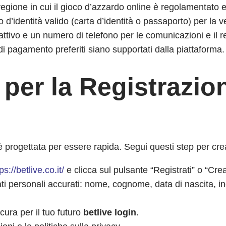
egione in cui il gioco d’azzardo online è regolamentato e
’identità valido (carta d’identità o passaporto) per la ve
attivo e un numero di telefono per le comunicazioni e il 
di pagamento preferiti siano supportati dalla piattaforma.
per la Registrazio
 progettata per essere rapida. Segui questi step per crea
ps://betlive.co.it/
e clicca sul pulsante “Registrati” o “Cre
ti personali accurati: nome, cognome, data di nascita, in
ura per il tuo futuro
betlive login
.