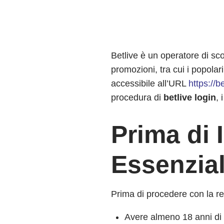
Betlive è un operatore di sc
promozioni, tra cui i popolar
accessibile all’URL
https://be
procedura di
betlive login
, 
Prima di 
Essenzia
Prima di procedere con la r
Avere almeno 18 anni di 