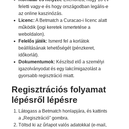
feletti vagy-e és hogy országodban legális-e
az online kaszinózás.
Licenc:
A Betmatch a Curacao-i licenc alatt
működik (jogi keretek ismertetése a
weboldalon).
Felelős játék:
Ismerd fel a korlátok
beállításának lehetőségét (pénzkeret,
időkorlát).
Dokumentumok:
Készítsd elő a személyi
igazolványodat és egy lakcímigazolást a
gyorsabb regisztráció miatt.
Regisztrációs folyamat
lépésről lépésre
Látogass a Betmatch honlapjára, és kattints
a „Regisztráció” gombra.
Töltsd ki az űrlapot valós adatokkal (e-mail,