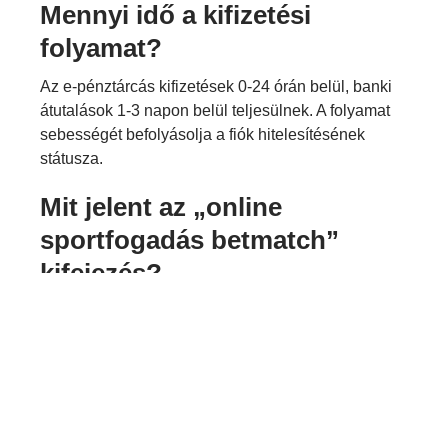
Mennyi idő a kifizetési
folyamat?
Az e-pénztárcás kifizetések 0-24 órán belül, banki
átutalások 1-3 napon belül teljesülnek. A folyamat
sebességét befolyásolja a fiók hitelesítésének
státusza.
Mit jelent az „online
sportfogadás betmatch”
kifejezés?
Ez a platformon belüli sporteseményekre történő
fogadást jelenti, amely magában foglalja az előre és
az élő fogadást is, valós idejű odds-okkal és
számos piaccal.
Mi a teendő, ha elfelejtem a