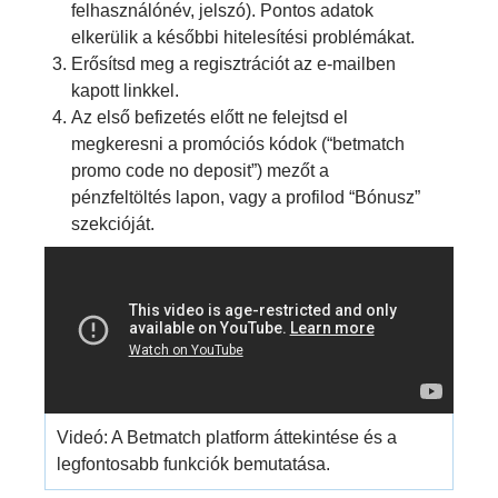
felhasználónév, jelszó). Pontos adatok
elkerülik a későbbi hitelesítési problémákat.
Erősítsd meg a regisztrációt az e-mailben
kapott linkkel.
Az első befizetés előtt ne felejtsd el
megkeresni a promóciós kódok (“betmatch
promo code no deposit”) mezőt a
pénzfeltöltés lapon, vagy a profilod “Bónusz”
szekcióját.
Videó: A Betmatch platform áttekintése és a
legfontosabb funkciók bemutatása.