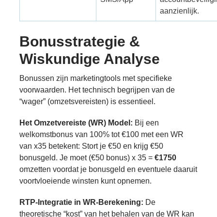
aanzienlijk.
Bonusstrategie &
Wiskundige Analyse
Bonussen zijn marketingtools met specifieke
voorwaarden. Het technisch begrijpen van de
“wager” (omzetsvereisten) is essentieel.
Het Omzetvereiste (WR) Model:
Bij een
welkomstbonus van 100% tot €100 met een WR
van x35 betekent: Stort je €50 en krijg €50
bonusgeld. Je moet (€50 bonus) x 35 =
€1750
omzetten voordat je bonusgeld en eventuele daaruit
voortvloeiende winsten kunt opnemen.
RTP-Integratie in WR-Berekening:
De
theoretische “kost” van het behalen van de WR kan