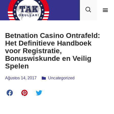
Betnation Casino Ontrafeld:
Het Definitieve Handboek
voor Registratie,
Bonuswiskunde en Veilig
Spelen
Ağustos 14, 2017
Uncategorized