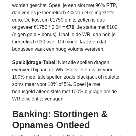
worden geschat. Speel je een slot met 96% RTP,
dan verlies je theoretisch 4% van elke ingezette
euro. De kost om €1750 om te zetten is dus
ongeveer €1750 * 0.04 =
€70
. Je startte met €100
(eigen geld + bonus). Haal je de WR, dan heb je
theoretisch €30 over. Dit model laat zien dat
bonussen vaak een hoog volume vereisen.
Spelbijdrage-Tabel:
Niet alle spellen dragen
evenveel bij aan de WR. Slots tellen vaak voor
100% mee, tafelspellen zoals blackjack of roulette
soms maar voor 10% of 5%. Speel je met
bonusgeld alleen slots met 100% bijdrage om de
WR efficiënt te verlagen.
Banking: Stortingen &
Opnames Ontleed