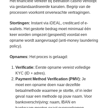
Het financiële verkeer bij Betnation casino verloopt
via gestandaardiseerde kanalen. Begrip van de
processen voorkomt onverwachte vertragingen.
Stortingen:
Instant via iDEAL, creditcard of e-
wallets. Het gestorte bedrag moet minimaal één
keer worden omgezet (gespeeld) voordat een
opname wordt aangevraagd (anti-money laundering
policy).
Opnames:
Het proces is gelaagd:
Verificatie:
Eerste opname vereist volledige
KYC (ID + adres).
Payment Method Verification (PMV):
Je
moet een opname doen naar dezelfde
betaalmethode waarmee je stortte, of in ieder
geval naar een methode op jouw naam. Voor
bankoverschrijving: naam, IBAN en
banknaam moeten exact overeenkomen.