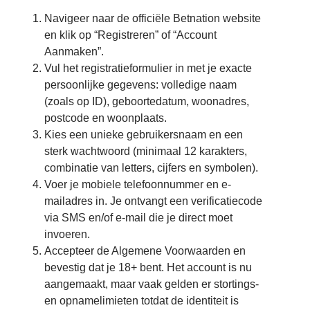
Navigeer naar de officiële Betnation website
en klik op “Registreren” of “Account
Aanmaken”.
Vul het registratieformulier in met je exacte
persoonlijke gegevens: volledige naam
(zoals op ID), geboortedatum, woonadres,
postcode en woonplaats.
Kies een unieke gebruikersnaam en een
sterk wachtwoord (minimaal 12 karakters,
combinatie van letters, cijfers en symbolen).
Voer je mobiele telefoonnummer en e-
mailadres in. Je ontvangt een verificatiecode
via SMS en/of e-mail die je direct moet
invoeren.
Accepteer de Algemene Voorwaarden en
bevestig dat je 18+ bent. Het account is nu
aangemaakt, maar vaak gelden er stortings-
en opnamelimieten totdat de identiteit is