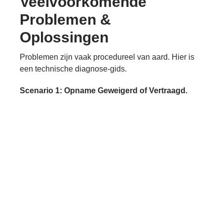
Veelvoorkomende
Problemen &
Oplossingen
Problemen zijn vaak procedureel van aard. Hier is
een technische diagnose-gids.
Scenario 1: Opname Geweigerd of Vertraagd.
Oorzaak A:
Onvolledige KYC-verificatie.
Oplossing:
Upload ontbrekende documenten
in hoge resolutie, alle hoeken zichtbaar.
Oorzaak B:
PMV (Payment Method
Verification) mismatch.
Oplossing:
Zorg dat je
naar een rekening/portemonnee op je eigen
naam opneemt. Stort je met iDEAL, neem
dan idealiter ook daarheen op.
Oorzaak C:
Niet voldaan aan de
omzetsvereisten van een bonus.
Oplossing: