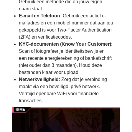
Gebruik een methode die op jouw eigen
naam staat.
E-mail en Telefoon:
Gebruik een actief e-
mailadres en een mobiel nummer dat aan jou
gekoppeld is voor Two-Factor Authentication
(2FA) en verificatiecodes.
KYC-documenten (Know Your Customer):
Scan of fotografeer je identiteitsbewijs en
een recente energierekening of bankafschrift
(niet ouder dan 3 maanden). Houd deze
bestanden klaar voor upload.
Netwerkveiligheid:
Zorg dat je verbinding
maakt via een beveiligd, privé netwerk.
Vermijd openbare WiFi voor financiële
transacties.