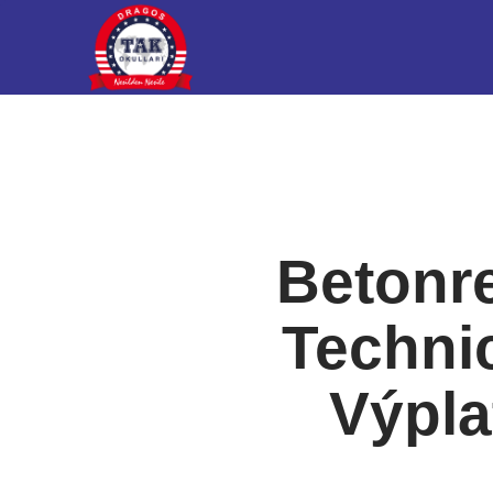
Betonr
Techni
Výpla