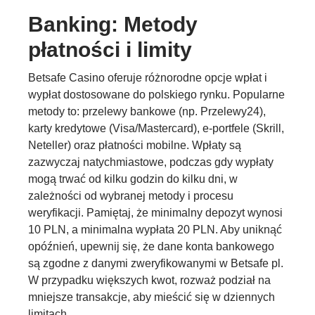
Banking: Metody
płatności i limity
Betsafe Casino oferuje różnorodne opcje wpłat i
wypłat dostosowane do polskiego rynku. Popularne
metody to: przelewy bankowe (np. Przelewy24),
karty kredytowe (Visa/Mastercard), e-portfele (Skrill,
Neteller) oraz płatności mobilne. Wpłaty są
zazwyczaj natychmiastowe, podczas gdy wypłaty
mogą trwać od kilku godzin do kilku dni, w
zależności od wybranej metody i procesu
weryfikacji. Pamiętaj, że minimalny depozyt wynosi
10 PLN, a minimalna wypłata 20 PLN. Aby uniknąć
opóźnień, upewnij się, że dane konta bankowego
są zgodne z danymi zweryfikowanymi w Betsafe pl.
W przypadku większych kwot, rozważ podział na
mniejsze transakcje, aby mieścić się w dziennych
limitach.