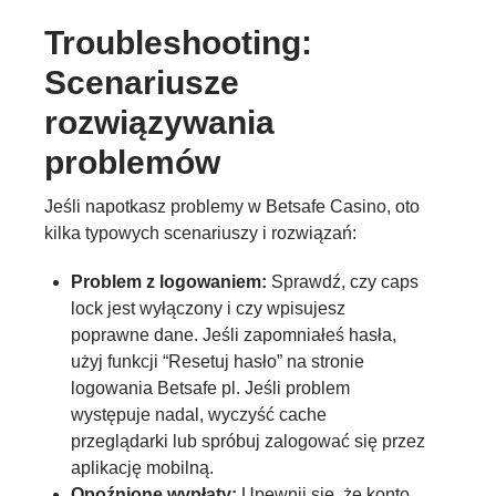
Troubleshooting:
Scenariusze
rozwiązywania
problemów
Jeśli napotkasz problemy w Betsafe Casino, oto
kilka typowych scenariuszy i rozwiązań:
Problem z logowaniem:
Sprawdź, czy caps
lock jest wyłączony i czy wpisujesz
poprawne dane. Jeśli zapomniałeś hasła,
użyj funkcji “Resetuj hasło” na stronie
logowania Betsafe pl. Jeśli problem
występuje nadal, wyczyść cache
przeglądarki lub spróbuj zalogować się przez
aplikację mobilną.
Opoźnione wypłaty:
Upewnij się, że konto