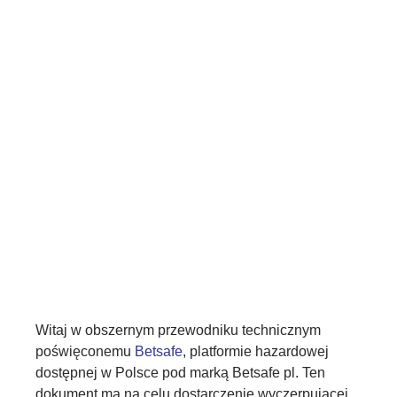
Witaj w obszernym przewodniku technicznym
poświęconemu
Betsafe
, platformie hazardowej
dostępnej w Polsce pod marką Betsafe pl. Ten
dokument ma na celu dostarczenie wyczerpującej