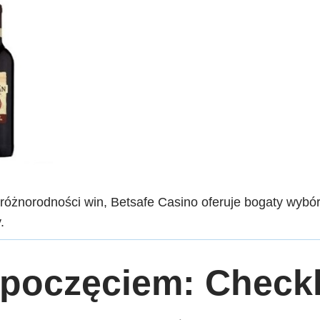
óżnorodności win, Betsafe Casino oferuje bogaty wybór 
.
zpoczęciem: Checkl