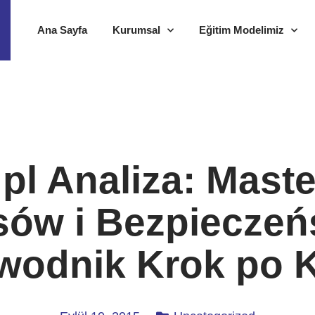
Ana Sayfa
Kurumsal
Eğitim Modelimiz
 pl Analiza: Mast
ów i Bezpieczeń
wodnik Krok po 