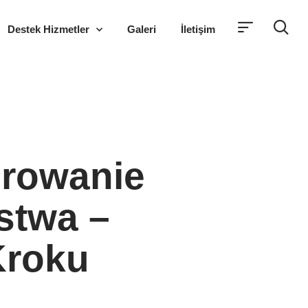
Destek Hizmetler
Galeri
İletişim
erowanie
stwa –
Kroku