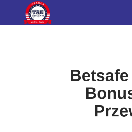
Betsafe
Bonus
Prze