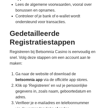
Lees de algemene voorwaarden, vooral over
bonussen en opnames.
Controleer of je bank of e-wallet wordt
ondersteund voor transacties.
Gedetailleerde
Registratiestappen
Registreren bij Betsomnia Casino is eenvoudig en
snel. Volg deze stappen om een account aan te
maken:
Ga naar de website of download de
betsomnia app
via de officiële app stores.
Klik op ‘Registreren’ en vul je persoonlijke
gegevens in, zoals naam, geboortedatum en
adres.
Verifieer je e-mailadres en telefoonnummer