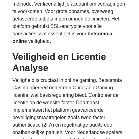
methode. Verifieer altijd je account om vertragingen
te voorkomen. Voor grote opnames, overweeg
gefaseerde uitbetalingen binnen de limieten. Het
platform gebruikt SSL-encryptie voor alle
transacties, wat essentieel is voor
betsomnia
online
veiligheid.
Veiligheid en Licentie
Analyse
Veiligheid is cruciaal in online gaming. Betsomnia
Casino opereert onder een Curacao eGaming
licentie, wat basisregulering biedt. Controleer de
licentie op de website footer. Daarnaast
implementeert het platform geavanceerde
beveiligingsmaatregelen zoals twee-factor
authenticatie (2FA) en regelmatige audits door
onafhankelijke partijen. Voor Nederlandse spelers