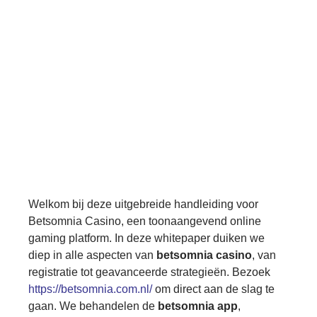
Welkom bij deze uitgebreide handleiding voor
Betsomnia Casino, een toonaangevend online
gaming platform. In deze whitepaper duiken we
diep in alle aspecten van
betsomnia casino
, van
registratie tot geavanceerde strategieën. Bezoek
https://betsomnia.com.nl/
om direct aan de slag te
gaan. We behandelen de
betsomnia app
,