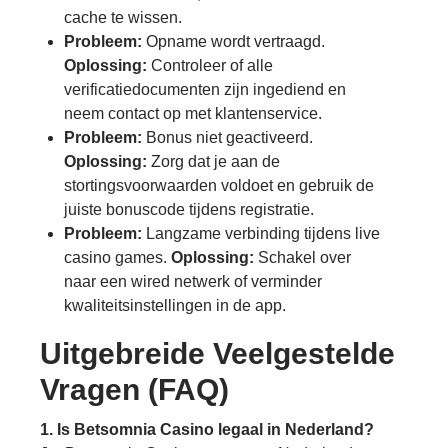
cache te wissen.
Probleem:
Opname wordt vertraagd.
Oplossing:
Controleer of alle
verificatiedocumenten zijn ingediend en
neem contact op met klantenservice.
Probleem:
Bonus niet geactiveerd.
Oplossing:
Zorg dat je aan de
stortingsvoorwaarden voldoet en gebruik de
juiste bonuscode tijdens registratie.
Probleem:
Langzame verbinding tijdens live
casino games.
Oplossing:
Schakel over
naar een wired netwerk of verminder
kwaliteitsinstellingen in de app.
Uitgebreide Veelgestelde
Vragen (FAQ)
1. Is Betsomnia Casino legaal in Nederland?