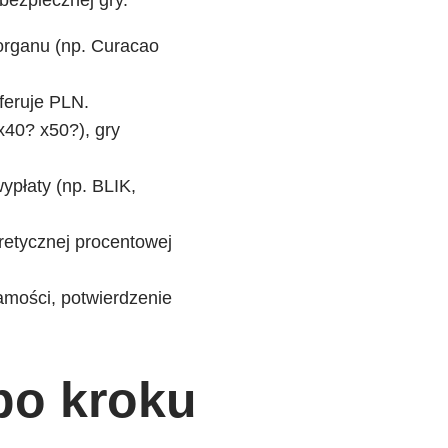
organu (np. Curacao
oferuje PLN.
x40? x50?), gry
płaty (np. BLIK,
oretycznej procentowej
amości, potwierdzenie
 po kroku