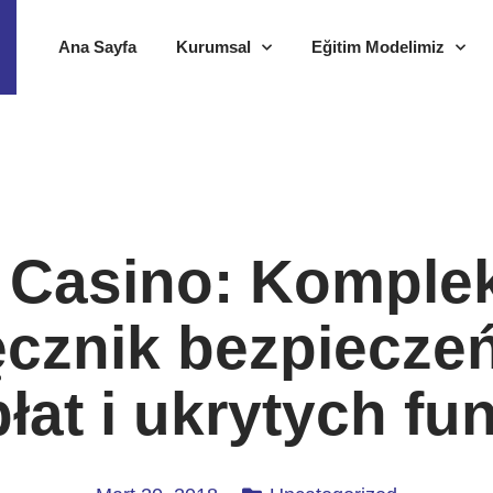
Ana Sayfa
Kurumsal
Eğitim Modelimiz
 Casino: Kompl
cznik bezpiecze
łat i ukrytych fun