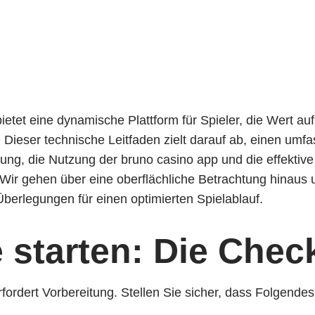
ietet eine dynamische Plattform für Spieler, die Wert au
n. Dieser technische Leitfaden zielt darauf ab, einen umfa
dung, die Nutzung der bruno casino app und die effekti
ir gehen über eine oberflächliche Betrachtung hinaus u
Überlegungen für einen optimierten Spielablauf.
 starten: Die Check
fordert Vorbereitung. Stellen Sie sicher, dass Folgendes er