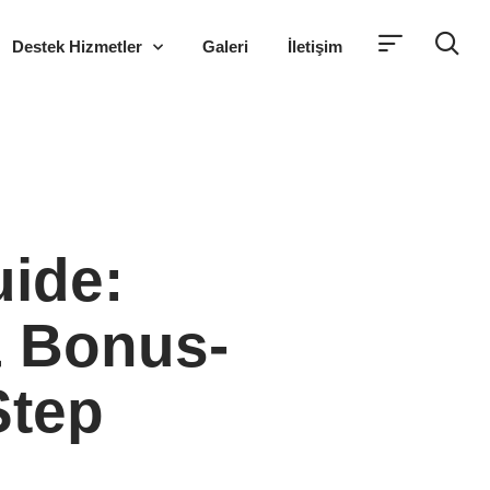
Destek Hizmetler
Galeri
İletişim
ide:
& Bonus-
Step