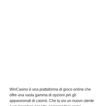
WinCasino è una piattaforma di gioco online che
offre una vasta gamma di opzioni per gli
appassionati di casinò. Che tu sia un nuovo utente