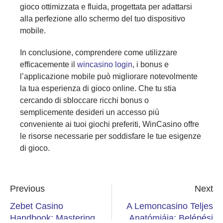
gioco ottimizzata e fluida, progettata per adattarsi
alla perfezione allo schermo del tuo dispositivo
mobile.
In conclusione, comprendere come utilizzare
efficacemente il
wincasino login
, i bonus e
l’applicazione mobile può migliorare notevolmente
la tua esperienza di gioco online. Che tu stia
cercando di sbloccare ricchi bonus o
semplicemente desideri un accesso più
conveniente ai tuoi giochi preferiti, WinCasino offre
le risorse necessarie per soddisfare le tue esigenze
di gioco.
Previous
Next
Zebet Casino
A Lemoncasino Teljes
Handbook: Mastering
Anatómiája: Belépési