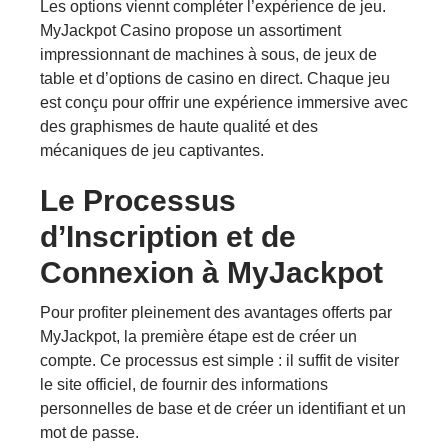
Les options viennt compléter l’expérience de jeu.
MyJackpot Casino propose un assortiment
impressionnant de machines à sous, de jeux de
table et d’options de casino en direct. Chaque jeu
est conçu pour offrir une expérience immersive avec
des graphismes de haute qualité et des
mécaniques de jeu captivantes.
Le Processus
d’Inscription et de
Connexion à MyJackpot
Pour profiter pleinement des avantages offerts par
MyJackpot, la première étape est de créer un
compte. Ce processus est simple : il suffit de visiter
le site officiel, de fournir des informations
personnelles de base et de créer un identifiant et un
mot de passe.