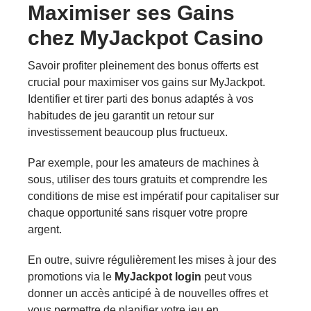
Maximiser ses Gains
chez MyJackpot Casino
Savoir profiter pleinement des bonus offerts est
crucial pour maximiser vos gains sur MyJackpot.
Identifier et tirer parti des bonus adaptés à vos
habitudes de jeu garantit un retour sur
investissement beaucoup plus fructueux.
Par exemple, pour les amateurs de machines à
sous, utiliser des tours gratuits et comprendre les
conditions de mise est impératif pour capitaliser sur
chaque opportunité sans risquer votre propre
argent.
En outre, suivre régulièrement les mises à jour des
promotions via le
MyJackpot login
peut vous
donner un accès anticipé à de nouvelles offres et
vous permettre de planifier votre jeu en