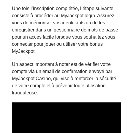
Une fois l’inscription complétée, l’étape suivante
consiste à procéder au MyJackpot login. Assurez-
vous de mémoriser vos identifiants ou de les
enregistrer dans un gestionnaire de mots de passe
pour un accès facile lorsque vous souhaitez vous
connecter pour jouer ou utiliser votre bonus
MyJackpot.
Un aspect important à noter est de vérifier votre
compte via un email de confirmation envoyé par
MyJackpot Casino, qui vise à renforcer la sécurité
de votre compte et à prévenir toute utilisation
frauduleuse.