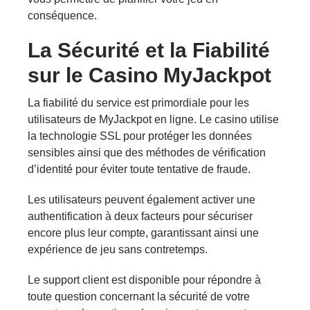
conséquence.
La Sécurité et la Fiabilité
sur le Casino MyJackpot
La fiabilité du service est primordiale pour les
utilisateurs de MyJackpot en ligne. Le casino utilise
la technologie SSL pour protéger les données
sensibles ainsi que des méthodes de vérification
d’identité pour éviter toute tentative de fraude.
Les utilisateurs peuvent également activer une
authentification à deux facteurs pour sécuriser
encore plus leur compte, garantissant ainsi une
expérience de jeu sans contretemps.
Le support client est disponible pour répondre à
toute question concernant la sécurité de votre