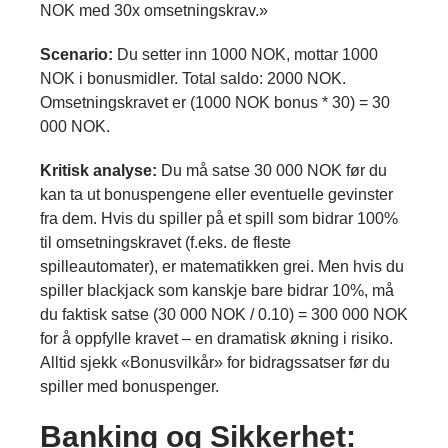
NOK med 30x omsetningskrav.»
Scenario:
Du setter inn 1000 NOK, mottar 1000
NOK i bonusmidler. Total saldo: 2000 NOK.
Omsetningskravet er (1000 NOK bonus * 30) = 30
000 NOK.
Kritisk analyse:
Du må satse 30 000 NOK før du
kan ta ut bonuspengene eller eventuelle gevinster
fra dem. Hvis du spiller på et spill som bidrar 100%
til omsetningskravet (f.eks. de fleste
spilleautomater), er matematikken grei. Men hvis du
spiller blackjack som kanskje bare bidrar 10%, må
du faktisk satse (30 000 NOK / 0.10) = 300 000 NOK
for å oppfylle kravet – en dramatisk økning i risiko.
Alltid sjekk «Bonusvilkår» for bidragssatser før du
spiller med bonuspenger.
Banking og Sikkerhet: