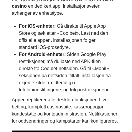
casino
en dedikert app. Installasjonsveien
avhenger av enhetstype.
For iOS-enheter:
Gå direkte til Apple App
Store og søk etter «Coolbet». Last ned den
offisielle appen. Installasjonen følger
standard iOS-prosedyre.
For Android-enheter:
Siden Google Play
restriksjoner, må du laste ned APK-filen
direkte fra Coolbet-nettsiden. Gå til «Mobil»-
seksjonen på nettsiden, tillatt installasjon fra
ukjente kilder (midlertidig) i
telefoninnstillingene, og følg instruksjonene.
Appen replikerer alle desktop-funksjoner: Live-
betting, komplett casinosuite, kasseroppgjør,
kundestøtte og kontoadministrasjon. Notifikasjoner
for oddsendringer og kampstarter kan konfigureres.