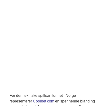
For den tekniske spillsamfunnet i Norge
representerer
Coolbet com
en spennende blanding