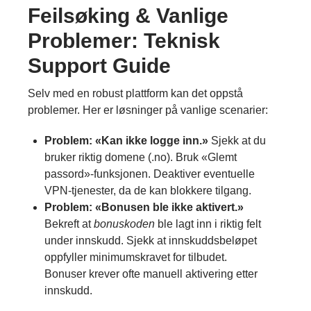
Feilsøking & Vanlige
Problemer: Teknisk
Support Guide
Selv med en robust plattform kan det oppstå
problemer. Her er løsninger på vanlige scenarier:
Problem: «Kan ikke logge inn.»
Sjekk at du
bruker riktig domene (.no). Bruk «Glemt
passord»-funksjonen. Deaktiver eventuelle
VPN-tjenester, da de kan blokkere tilgang.
Problem: «Bonusen ble ikke aktivert.»
Bekreft at
bonuskoden
ble lagt inn i riktig felt
under innskudd. Sjekk at innskuddsbeløpet
oppfyller minimumskravet for tilbudet.
Bonuser krever ofte manuell aktivering etter
innskudd.
Problem: «Uttak blir avvist eller forsinket.»