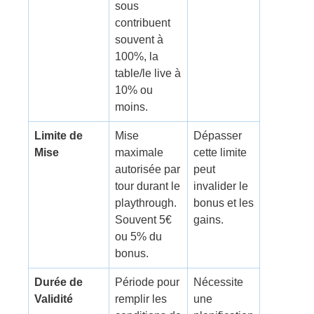
sous
contribuent
souvent à
100%, la
table/le live à
10% ou
moins.
Limite de
Mise
Dépasser
Mise
maximale
cette limite
autorisée par
peut
tour durant le
invalider le
playthrough.
bonus et les
Souvent 5€
gains.
ou 5% du
bonus.
Durée de
Période pour
Nécessite
Validité
remplir les
une