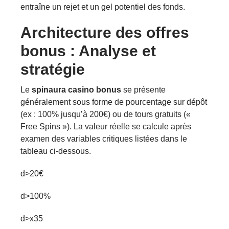
entraîne un rejet et un gel potentiel des fonds.
Architecture des offres
bonus : Analyse et
stratégie
Le
spinaura casino bonus
se présente
généralement sous forme de pourcentage sur dépôt
(ex : 100% jusqu’à 200€) ou de tours gratuits («
Free Spins »). La valeur réelle se calcule après
examen des variables critiques listées dans le
tableau ci-dessous.
d>20€
d>100%
d>x35