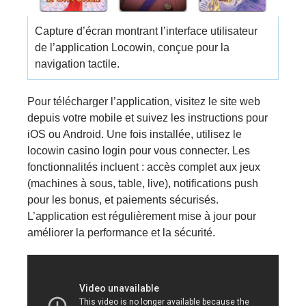
Capture d’écran montrant l’interface utilisateur
de l’application Locowin, conçue pour la
navigation tactile.
Pour télécharger l’application, visitez le site web
depuis votre mobile et suivez les instructions pour
iOS ou Android. Une fois installée, utilisez le
locowin casino login pour vous connecter. Les
fonctionnalités incluent : accès complet aux jeux
(machines à sous, table, live), notifications push
pour les bonus, et paiements sécurisés.
L’application est régulièrement mise à jour pour
améliorer la performance et la sécurité.