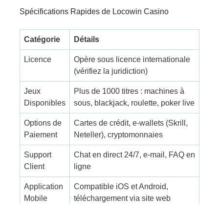
Spécifications Rapides de Locowin Casino
Catégorie
Détails
Licence
Opère sous licence internationale
(vérifiez la juridiction)
Jeux
Plus de 1000 titres : machines à
Disponibles
sous, blackjack, roulette, poker live
Options de
Cartes de crédit, e-wallets (Skrill,
Paiement
Neteller), cryptomonnaies
Support
Chat en direct 24/7, e-mail, FAQ en
Client
ligne
Application
Compatible iOS et Android,
Mobile
téléchargement via site web
Sécurité
Chiffrement SSL, vérification KYC