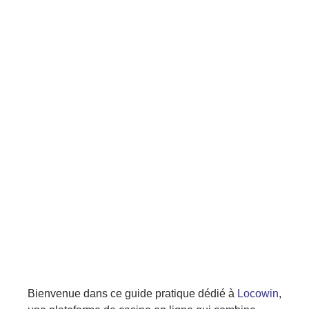
Bienvenue dans ce guide pratique dédié à
Locowin
,