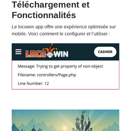
Téléchargement et
Fonctionnalités
Le locowin app offre une expérience optimisée sur
mobile. Voici comment le configurer et l’utiliser :