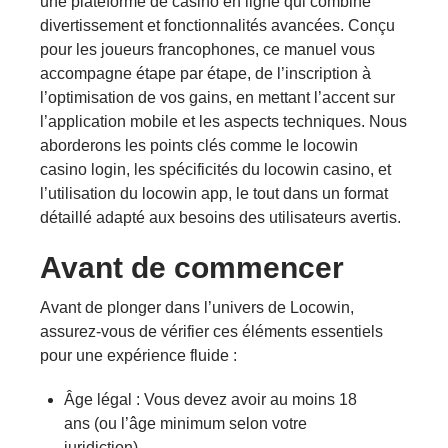
une plateforme de casino en ligne qui combine
divertissement et fonctionnalités avancées. Conçu
pour les joueurs francophones, ce manuel vous
accompagne étape par étape, de l’inscription à
l’optimisation de vos gains, en mettant l’accent sur
l’application mobile et les aspects techniques. Nous
aborderons les points clés comme le locowin
casino login, les spécificités du locowin casino, et
l’utilisation du locowin app, le tout dans un format
détaillé adapté aux besoins des utilisateurs avertis.
Avant de commencer
Avant de plonger dans l’univers de Locowin,
assurez-vous de vérifier ces éléments essentiels
pour une expérience fluide :
Âge légal : Vous devez avoir au moins 18
ans (ou l’âge minimum selon votre
juridiction).