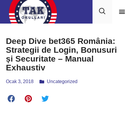
Deep Dive bet365 România:
Strategii de Login, Bonusuri
și Securitate – Manual
Exhaustiv
Ocak 3, 2018
Uncategorized