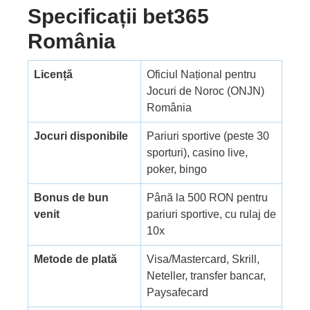
Specificații bet365
România
Licență
Oficiul Național pentru
Jocuri de Noroc (ONJN)
România
Jocuri disponibile
Pariuri sportive (peste 30
sporturi), casino live,
poker, bingo
Bonus de bun
Până la 500 RON pentru
venit
pariuri sportive, cu rulaj de
10x
Metode de plată
Visa/Mastercard, Skrill,
Neteller, transfer bancar,
Paysafecard