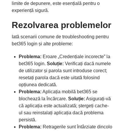
limite de depunere, este esențială pentru o
experiență sigură.
Rezolvarea problemelor
Iată scenarii comune de troubleshooting pentru
bet365 login și alte probleme:
Problema:
Eroare „Credențiale incorecte” la
bet365 login.
Soluție:
Verificați dacă numele
de utilizator și parola sunt introduse corect;
resetați parola dacă este uitată folosind
opțiunea dedicată.
Problema:
Aplicația mobilă bet365 se
blochează la încărcare.
Soluție:
Asigurați-vă
că aplicația este actualizată; ștergeți cache-
ul sau reinstalați aplicația dacă problema
persistă.
Problema:
Retragerile sunt întârziate dincolo