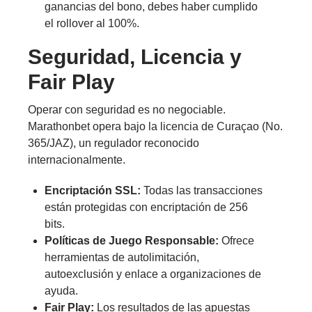
ganancias del bono, debes haber cumplido
el rollover al 100%.
Seguridad, Licencia y
Fair Play
Operar con seguridad es no negociable.
Marathonbet opera bajo la licencia de Curaçao (No.
365/JAZ), un regulador reconocido
internacionalmente.
Encriptación SSL:
Todas las transacciones
están protegidas con encriptación de 256
bits.
Políticas de Juego Responsable:
Ofrece
herramientas de autolimitación,
autoexclusión y enlace a organizaciones de
ayuda.
Fair Play:
Los resultados de las apuestas