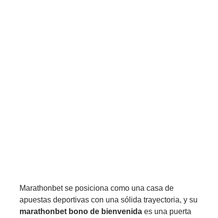
Marathonbet se posiciona como una casa de
apuestas deportivas con una sólida trayectoria, y su
marathonbet bono de bienvenida
es una puerta