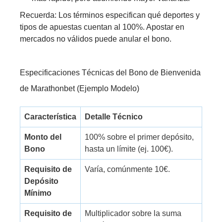
Recuerda: Los términos especifican qué deportes y
tipos de apuestas cuentan al 100%. Apostar en
mercados no válidos puede anular el bono.
Especificaciones Técnicas del Bono de Bienvenida
de Marathonbet (Ejemplo Modelo)
Característica
Detalle Técnico
Monto del
100% sobre el primer depósito,
Bono
hasta un límite (ej. 100€).
Requisito de
Varía, comúnmente 10€.
Depósito
Mínimo
Requisito de
Multiplicador sobre la suma