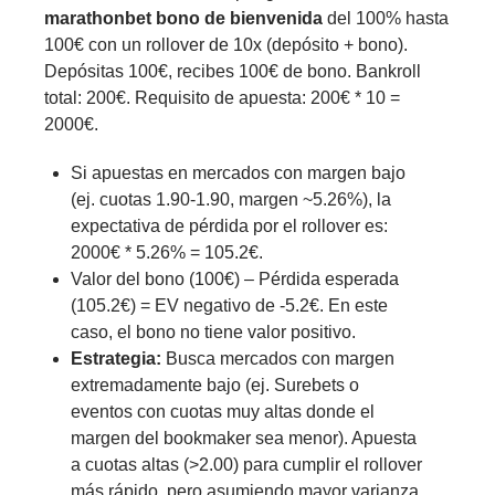
marathonbet bono de bienvenida
del 100% hasta
100€ con un rollover de 10x (depósito + bono).
Depósitas 100€, recibes 100€ de bono. Bankroll
total: 200€. Requisito de apuesta: 200€ * 10 =
2000€.
Si apuestas en mercados con margen bajo
(ej. cuotas 1.90-1.90, margen ~5.26%), la
expectativa de pérdida por el rollover es:
2000€ * 5.26% = 105.2€.
Valor del bono (100€) – Pérdida esperada
(105.2€) = EV negativo de -5.2€. En este
caso, el bono no tiene valor positivo.
Estrategia:
Busca mercados con margen
extremadamente bajo (ej. Surebets o
eventos con cuotas muy altas donde el
margen del bookmaker sea menor). Apuesta
a cuotas altas (>2.00) para cumplir el rollover
más rápido, pero asumiendo mayor varianza.