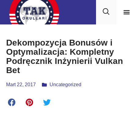
Dekompozycja Bonusów i
Optymalizacja: Kompletny
Podręcznik Inżynierii Vulkan
Bet
Mart 22, 2017
Uncategorized