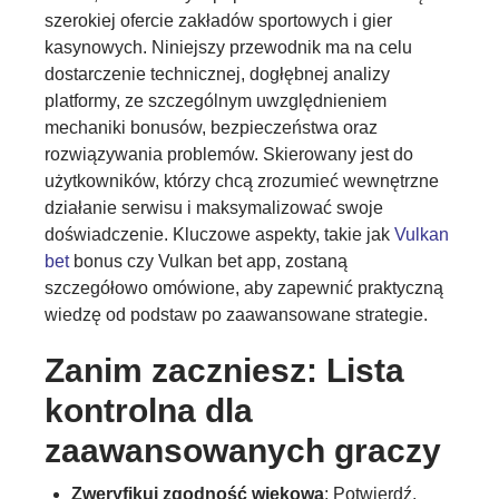
szerokiej ofercie zakładów sportowych i gier
kasynowych. Niniejszy przewodnik ma na celu
dostarczenie technicznej, dogłębnej analizy
platformy, ze szczególnym uwzględnieniem
mechaniki bonusów, bezpieczeństwa oraz
rozwiązywania problemów. Skierowany jest do
użytkowników, którzy chcą zrozumieć wewnętrzne
działanie serwisu i maksymalizować swoje
doświadczenie. Kluczowe aspekty, takie jak
Vulkan
bet
bonus czy Vulkan bet app, zostaną
szczegółowo omówione, aby zapewnić praktyczną
wiedzę od podstaw po zaawansowane strategie.
Zanim zaczniesz: Lista
kontrolna dla
zaawansowanych graczy
Zweryfikuj zgodność wiekową
: Potwierdź,