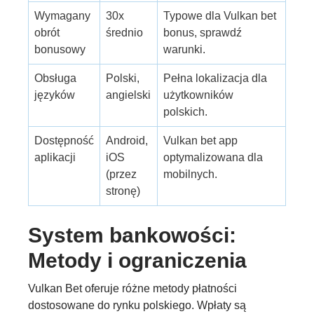
Wymagany
30x
Typowe dla Vulkan bet
obrót
średnio
bonus, sprawdź
bonusowy
warunki.
Obsługa
Polski,
Pełna lokalizacja dla
języków
angielski
użytkowników
polskich.
Dostępność
Android,
Vulkan bet app
aplikacji
iOS
optymalizowana dla
(przez
mobilnych.
stronę)
System bankowości:
Metody i ograniczenia
Vulkan Bet oferuje różne metody płatności
dostosowane do rynku polskiego. Wpłaty są