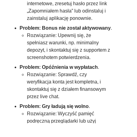
internetowe, zresetuj hasło przez link
„Zapomniałem hasła” lub odinstaluj i
zainstaluj aplikację ponownie.
Problem: Bonus nie został aktywowany
.
Rozwiązanie: Upewnij się, że
spełniasz warunki, np. minimalny
depozyt, i skontaktuj się z supportem z
screenshotem potwierdzenia.
Problem: Opóźnienia w wypłatach
.
Rozwiązanie: Sprawdź, czy
weryfikacja konta jest kompletna, i
skontaktuj się z działem finansowym
przez live chat.
Problem: Gry ładują się wolno
.
Rozwiązanie: Wyczyść pamięć
podręczną przeglądarki lub użyj
Vulkan bet app dla lepszej
wydajności.