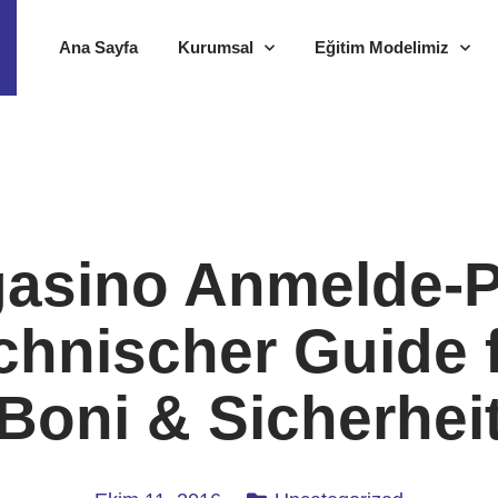
Ana Sayfa
Kurumsal
Eğitim Modelimiz
gasino Anmelde-P
chnischer Guide 
Boni & Sicherhei