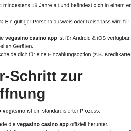
t mindestens 18 Jahre alt und befindest dich in einem er
n:
Ein gültiger Personalausweis oder Reisepass wird für d
ie
vegasino casino app
ist für Android & iOS verfügba
uellen Geräten.
cheide dich für eine Einzahlungsoption (z.B. Kreditkarte,
r-Schritt zur
ffnung
o vegasino
ist ein standardisierter Prozess:
ade die
vegasino casino app
offiziell herunter.