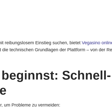
mit reibungslosem Einstieg suchen, bietet
Vegasino onlin
rt die technischen Grundlagen der Plattform – von der Re
beginnst: Schnell-
te
er, um Probleme zu vermeiden: