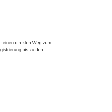
e
einen direkten Weg zum
gistrierung bis zu den