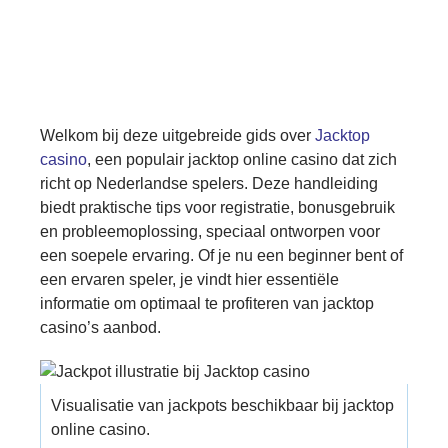
Welkom bij deze uitgebreide gids over
Jacktop
casino
, een populair jacktop online casino dat zich
richt op Nederlandse spelers. Deze handleiding
biedt praktische tips voor registratie, bonusgebruik
en probleemoplossing, speciaal ontworpen voor
een soepele ervaring. Of je nu een beginner bent of
een ervaren speler, je vindt hier essentiële
informatie om optimaal te profiteren van jacktop
casino’s aanbod.
Visualisatie van jackpots beschikbaar bij jacktop
online casino.