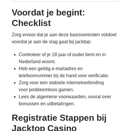
Voordat je begint:
Checklist
Zorg ervoor dat je aan deze basisvereisten voldoet
voordat je aan de slag gaat bij jacktop:
Controleer of je 18 jaar of ouder bent en in
Nederland woont.
Heb een geldig e-mailadres en
telefoonnummer bij de hand voor verificatie.
Zorg voor een stabiele internetverbinding
voor probleemloos gamen.
Lees de algemene voorwaarden, vooral over
bonussen en uitbetalingen.
Registratie Stappen bij
Jacktop Casino