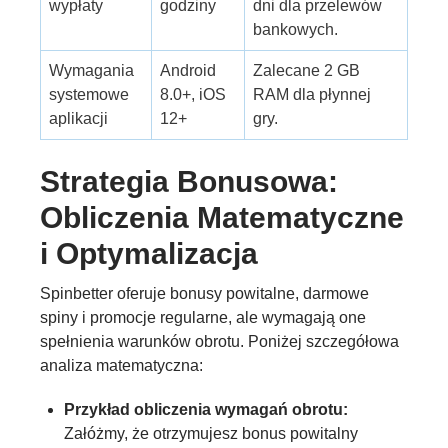
wypłaty
godziny
dni dla przelewów
bankowych.
Wymagania
Android
Zalecane 2 GB
systemowe
8.0+, iOS
RAM dla płynnej
aplikacji
12+
gry.
Strategia Bonusowa:
Obliczenia Matematyczne
i Optymalizacja
Spinbetter oferuje bonusy powitalne, darmowe
spiny i promocje regularne, ale wymagają one
spełnienia warunków obrotu. Poniżej szczegółowa
analiza matematyczna:
Przykład obliczenia wymagań obrotu:
Załóżmy, że otrzymujesz bonus powitalny