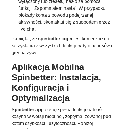
wyłączony lub zresetuj hasło za pomocą
funkcji “Zapomniałem hasła”. W przypadku
blokady konta z powodu podejrzanej
aktywności, skontaktuj się z supportem przez
live chat.
Pamiętaj, że
spinbetter login
jest konieczne do
korzystania z wszystkich funkcji, w tym bonusów i
gier na żywo.
Aplikacja Mobilna
Spinbetter: Instalacja,
Konfiguracja i
Optymalizacja
Spinbetter app
oferuje pełną funkcjonalność
kasyna w wersji mobilnej, zoptymalizowanej pod
kątem szybkości i użyteczności. Poniżej