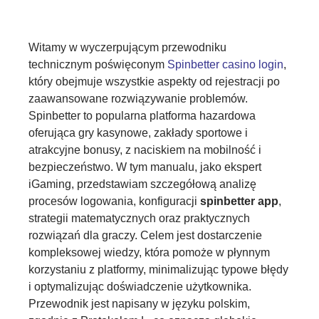
Witamy w wyczerpującym przewodniku
technicznym poświęconym
Spinbetter casino login
,
który obejmuje wszystkie aspekty od rejestracji po
zaawansowane rozwiązywanie problemów.
Spinbetter to popularna platforma hazardowa
oferująca gry kasynowe, zakłady sportowe i
atrakcyjne bonusy, z naciskiem na mobilność i
bezpieczeństwo. W tym manualu, jako ekspert
iGaming, przedstawiam szczegółową analizę
procesów logowania, konfiguracji
spinbetter app
,
strategii matematycznych oraz praktycznych
rozwiązań dla graczy. Celem jest dostarczenie
kompleksowej wiedzy, która pomoże w płynnym
korzystaniu z platformy, minimalizując typowe błędy
i optymalizując doświadczenie użytkownika.
Przewodnik jest napisany w języku polskim,