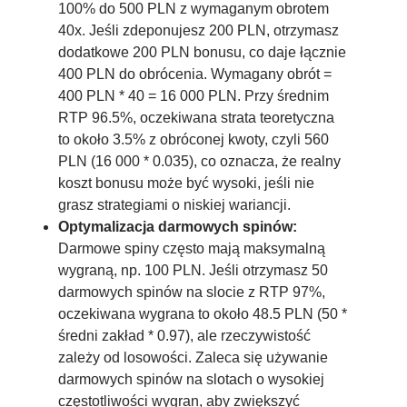
100% do 500 PLN z wymaganym obrotem
40x. Jeśli zdeponujesz 200 PLN, otrzymasz
dodatkowe 200 PLN bonusu, co daje łącznie
400 PLN do obrócenia. Wymagany obrót =
400 PLN * 40 = 16 000 PLN. Przy średnim
RTP 96.5%, oczekiwana strata teoretyczna
to około 3.5% z obróconej kwoty, czyli 560
PLN (16 000 * 0.035), co oznacza, że realny
koszt bonusu może być wysoki, jeśli nie
grasz strategiami o niskiej wariancji.
Optymalizacja darmowych spinów:
Darmowe spiny często mają maksymalną
wygraną, np. 100 PLN. Jeśli otrzymasz 50
darmowych spinów na slocie z RTP 97%,
oczekiwana wygrana to około 48.5 PLN (50 *
średni zakład * 0.97), ale rzeczywistość
zależy od losowości. Zaleca się używanie
darmowych spinów na slotach o wysokiej
częstotliwości wygran, aby zwiększyć