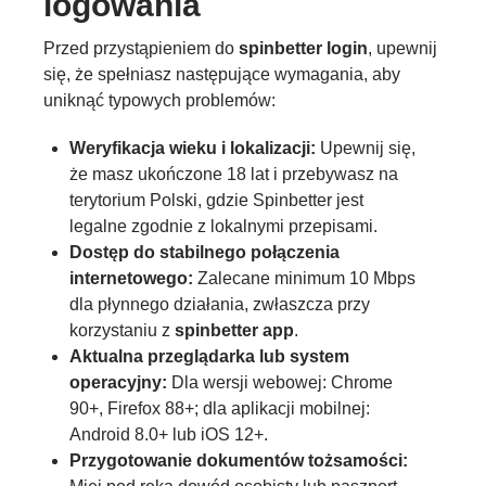
logowania
Przed przystąpieniem do
spinbetter login
, upewnij
się, że spełniasz następujące wymagania, aby
uniknąć typowych problemów:
Weryfikacja wieku i lokalizacji:
Upewnij się,
że masz ukończone 18 lat i przebywasz na
terytorium Polski, gdzie Spinbetter jest
legalne zgodnie z lokalnymi przepisami.
Dostęp do stabilnego połączenia
internetowego:
Zalecane minimum 10 Mbps
dla płynnego działania, zwłaszcza przy
korzystaniu z
spinbetter app
.
Aktualna przeglądarka lub system
operacyjny:
Dla wersji webowej: Chrome
90+, Firefox 88+; dla aplikacji mobilnej:
Android 8.0+ lub iOS 12+.
Przygotowanie dokumentów tożsamości: