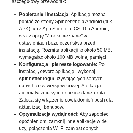
szczegółowy przewodnik:
Pobieranie i instalacja:
Aplikację można
pobrać ze strony Spinbetter dla Android (plik
APK) lub z App Store dla iOS. Dla Android,
włącz opcję “Źródła nieznane” w
ustawieniach bezpieczeństwa przed
instalacją. Rozmiar aplikacji to około 50 MB,
wymagając około 100 MB wolnej pamięci.
Konfiguracja i pierwsze logowanie:
Po
instalacji, otwórz aplikację i wykonaj
spinbetter login
używając tych samych
danych co w wersji webowej. Aplikacja
automatycznie synchronizuje dane konta.
Zaleca się włączenie powiadomień push dla
aktualizacji bonusów.
Optymalizacja wydajności:
Aby zapobiec
opóźnieniom, zamknij inne aplikacje w tle,
użyj połączenia Wi-Fi zamiast danych