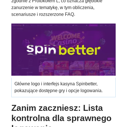
zgodnie z Protokołem L, co oznacza głębokie
zanurzenie w tematykę, w tym obliczenia,
scenariusze i rozszerzone FAQ.
Główne logo i interfejs kasyna Spinbetter,
pokazujące dostępne gry i opcje logowania.
Zanim zaczniesz: Lista
kontrolna dla sprawnego