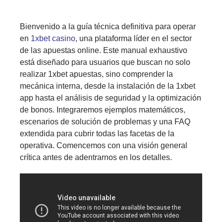
Bienvenido a la guía técnica definitiva para operar
en
1xbet casino
, una plataforma líder en el sector
de las apuestas online. Este manual exhaustivo
está diseñado para usuarios que buscan no solo
realizar 1xbet apuestas, sino comprender la
mecánica interna, desde la instalación de la 1xbet
app hasta el análisis de seguridad y la optimización
de bonos. Integraremos ejemplos matemáticos,
escenarios de solución de problemas y una FAQ
extendida para cubrir todas las facetas de la
operativa. Comencemos con una visión general
crítica antes de adentrarnos en los detalles.