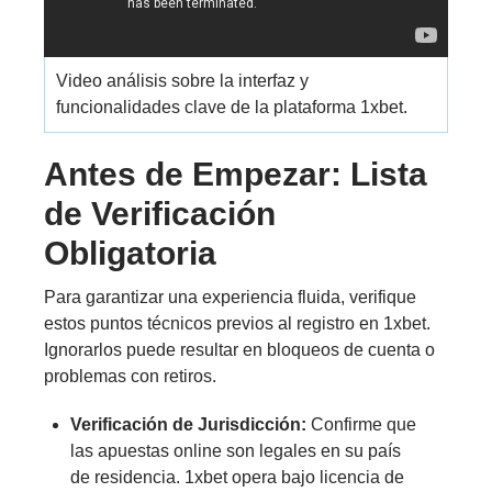
Video análisis sobre la interfaz y
funcionalidades clave de la plataforma 1xbet.
Antes de Empezar: Lista
de Verificación
Obligatoria
Para garantizar una experiencia fluida, verifique
estos puntos técnicos previos al registro en 1xbet.
Ignorarlos puede resultar en bloqueos de cuenta o
problemas con retiros.
Verificación de Jurisdicción:
Confirme que
las apuestas online son legales en su país
de residencia. 1xbet opera bajo licencia de