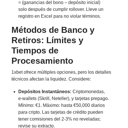
= (ganancias del bono – depósito inicial)
solo después de cumplir rollover. Lleve un
registro en Excel para no violar términos.
Métodos de Banco y
Retiros: Límites y
Tiempos de
Procesamiento
1xbet ofrece múltiples opciones, pero los detalles
técnicos afectan la liquidez. Considere:
Depósitos Instantáneos:
Criptomonedas,
e-wallets (Skrill, Neteller), y tarjetas prepago.
Mínimo: €1. Máximo: hasta €50,000 diarios
para cripto. Las tarjetas de crédito pueden
tener comisiones del 2-3% no reveladas;
revise su extracto.