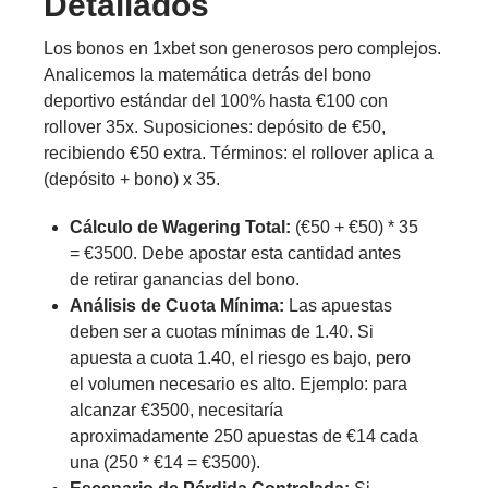
Detallados
Los bonos en 1xbet son generosos pero complejos.
Analicemos la matemática detrás del bono
deportivo estándar del 100% hasta €100 con
rollover 35x. Suposiciones: depósito de €50,
recibiendo €50 extra. Términos: el rollover aplica a
(depósito + bono) x 35.
Cálculo de Wagering Total:
(€50 + €50) * 35
= €3500. Debe apostar esta cantidad antes
de retirar ganancias del bono.
Análisis de Cuota Mínima:
Las apuestas
deben ser a cuotas mínimas de 1.40. Si
apuesta a cuota 1.40, el riesgo es bajo, pero
el volumen necesario es alto. Ejemplo: para
alcanzar €3500, necesitaría
aproximadamente 250 apuestas de €14 cada
una (250 * €14 = €3500).