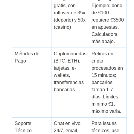
gratis, con
Ejemplo: bono
rollover de 35x
de €100
(deporte) y 50x
requiere €3500
(casino)
en apuestas.
Calculadora
más abajo.
Métodos de
Criptomonedas
Retiros en
Pago
(BTC, ETH),
cripto
tarjetas, e-
procesados en
wallets,
15 minutos;
transferencias
bancarios
bancarias
tardan 1-7
días. Límites:
mínimo €1,
máximo varía.
Soporte
Chat en vivo
Para issues
Técnico
24/7, email,
técnicos, use