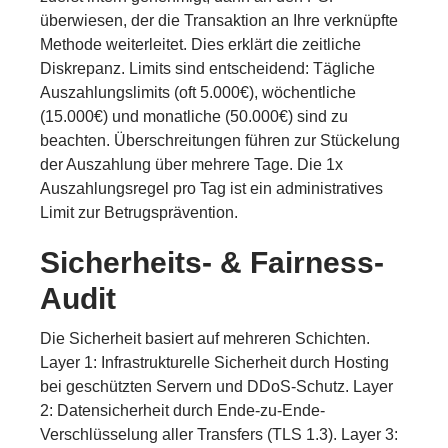
überwiesen, der die Transaktion an Ihre verknüpfte
Methode weiterleitet. Dies erklärt die zeitliche
Diskrepanz. Limits sind entscheidend: Tägliche
Auszahlungslimits (oft 5.000€), wöchentliche
(15.000€) und monatliche (50.000€) sind zu
beachten. Überschreitungen führen zur Stückelung
der Auszahlung über mehrere Tage. Die 1x
Auszahlungsregel pro Tag ist ein administratives
Limit zur Betrugsprävention.
Sicherheits- & Fairness-
Audit
Die Sicherheit basiert auf mehreren Schichten.
Layer 1: Infrastrukturelle Sicherheit durch Hosting
bei geschützten Servern und DDoS-Schutz. Layer
2: Datensicherheit durch Ende-zu-Ende-
Verschlüsselung aller Transfers (TLS 1.3). Layer 3: