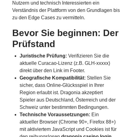
Nutzern und technisch Interessierten ein
Verständnis der Plattform von den Grundlagen bis
zu den Edge Cases zu vermitteln.
Bevor Sie beginnen: Der
Prüfstand
Juristische Prüfung:
Verifizieren Sie die
aktuelle Curacao-Lizenz (z.B. GLH-xxxxx)
direkt über den Link im Footer.
Geografische Kompatibilität:
Stellen Sie
sicher, dass Online-Glücksspiel in Ihrer
Region erlaubt ist. Dragonia akzeptiert
Spieler aus Deutschland, Österreich und der
Schweiz unter bestimmten Bedingungen.
Technische Voraussetzungen:
Ein
aktueller Browser (Chrome 90+, Firefox 88+)
mit aktiviertem JavaScript und Cookies ist für
den reibungslosen
dragonia casino login