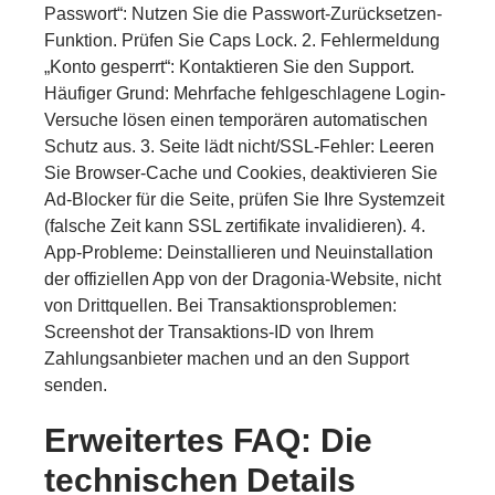
Passwort“: Nutzen Sie die Passwort-Zurücksetzen-
Funktion. Prüfen Sie Caps Lock. 2. Fehlermeldung
„Konto gesperrt“: Kontaktieren Sie den Support.
Häufiger Grund: Mehrfache fehlgeschlagene Login-
Versuche lösen einen temporären automatischen
Schutz aus. 3. Seite lädt nicht/SSL-Fehler: Leeren
Sie Browser-Cache und Cookies, deaktivieren Sie
Ad-Blocker für die Seite, prüfen Sie Ihre Systemzeit
(falsche Zeit kann SSL zertifikate invalidieren). 4.
App-Probleme: Deinstallieren und Neuinstallation
der offiziellen App von der Dragonia-Website, nicht
von Drittquellen. Bei Transaktionsproblemen:
Screenshot der Transaktions-ID von Ihrem
Zahlungsanbieter machen und an den Support
senden.
Erweitertes FAQ: Die
technischen Details