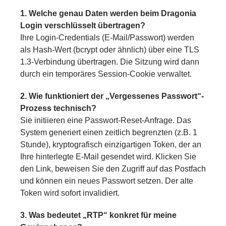
1. Welche genau Daten werden beim Dragonia
Login verschlüsselt übertragen?
Ihre Login-Credentials (E-Mail/Passwort) werden
als Hash-Wert (bcrypt oder ähnlich) über eine TLS
1.3-Verbindung übertragen. Die Sitzung wird dann
durch ein temporäres Session-Cookie verwaltet.
2. Wie funktioniert der „Vergessenes Passwort“-
Prozess technisch?
Sie initiieren eine Passwort-Reset-Anfrage. Das
System generiert einen zeitlich begrenzten (z.B. 1
Stunde), kryptografisch einzigartigen Token, der an
Ihre hinterlegte E-Mail gesendet wird. Klicken Sie
den Link, beweisen Sie den Zugriff auf das Postfach
und können ein neues Passwort setzen. Der alte
Token wird sofort invalidiert.
3. Was bedeutet „RTP“ konkret für meine