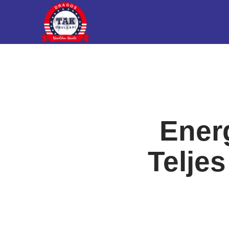
Ener
Teljes