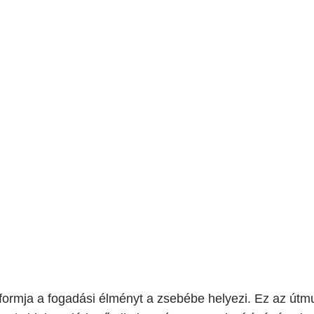
formja a fogadási élményt a zsebébe helyezi. Ez az útmu