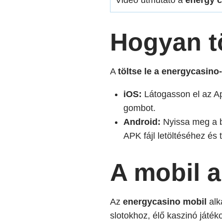
Videó útmutató a
energy c
Hogyan tö
A
töltse le a energycasino-
iOS:
Látogasson el az Ap
gombot.
Android:
Nyissa meg a bö
APK fájl letöltéséhez és 
A mobil a
Az
energycasino mobil
alk
slotokhoz, élő kaszinó játéko