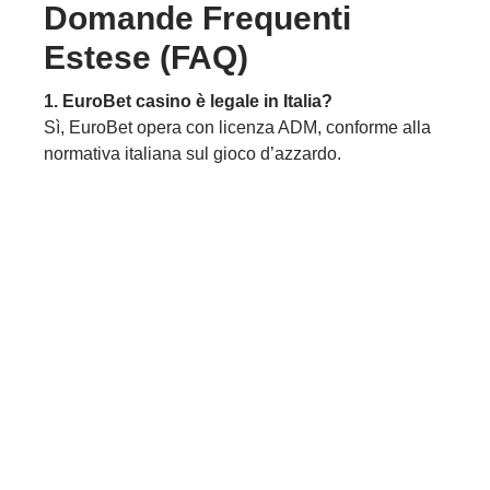
Domande Frequenti
Estese (FAQ)
1. EuroBet casino è legale in Italia?
Sì, EuroBet opera con licenza ADM, conforme alla
normativa italiana sul gioco d’azzardo.
2. Come si calcola il rollover dei bonus?
Il rollover è l’importo totale da scommettere prima di
prelevare, calcolato come: (deposito + bonus) ×
moltiplicatore. Ad esempio, per 200€ di bonus con
20x, scommetti 4.000€.
3. Quali sono i limiti di prelievo su EuroBet
scommesse?
I limiti variano: fino a 5.000€ al giorno per e-wallets,
10.000€ al mese per bonifici. Controlla i termini
specifici.