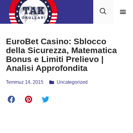
EuroBet Casino: Sblocco
della Sicurezza, Matematica
Bonus e Limiti Prelievo |
Analisi Approfondita
Temmuz 14, 2015
Uncategorized