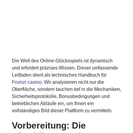
Die Welt des Online-Glücksspiels ist dynamisch
und erfordert präzises Wissen. Dieser umfassende
Leitfaden dient als technisches Handbuch für
Frumzi casino
. Wir analysieren nicht nur die
Oberfläche, sondern tauchen tief in die Mechaniken,
Sicherheitsprotokolle, Bonusbedingungen und
betrieblichen Abläufe ein, um Ihnen ein
vollständiges Bild dieser Plattform zu vermitteln.
Vorbereitung: Die