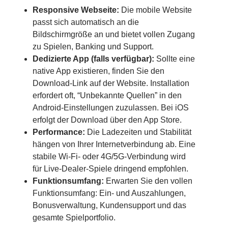
Responsive Webseite:
Die mobile Website
passt sich automatisch an die
Bildschirmgröße an und bietet vollen Zugang
zu Spielen, Banking und Support.
Dedizierte App (falls verfügbar):
Sollte eine
native App existieren, finden Sie den
Download-Link auf der Website. Installation
erfordert oft, “Unbekannte Quellen” in den
Android-Einstellungen zuzulassen. Bei iOS
erfolgt der Download über den App Store.
Performance:
Die Ladezeiten und Stabilität
hängen von Ihrer Internetverbindung ab. Eine
stabile Wi-Fi- oder 4G/5G-Verbindung wird
für Live-Dealer-Spiele dringend empfohlen.
Funktionsumfang:
Erwarten Sie den vollen
Funktionsumfang: Ein- und Auszahlungen,
Bonusverwaltung, Kundensupport und das
gesamte Spielportfolio.