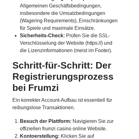
Allgemeinen Geschäftsbedingungen,
insbesondere die Umsatzbedingungen
(Wagering Requirements), Einschränkungen
für Spiele und maximale Einsätze.
Sicherheits-Check:
Prüfen Sie die SSL-
Verschlüsselung der Website (https://) und
die Lizenzinformationen (meist im Footer).
Schritt-für-Schritt: Der
Registrierungsprozess
bei Frumzi
Ein korrekter Account-Aufbau ist essentiell für
reibungslose Transaktionen.
Besuch der Plattform:
Navigieren Sie zur
offiziellen frumzi casino online Website.
Kontoerstellung:
Klicken Sie auf