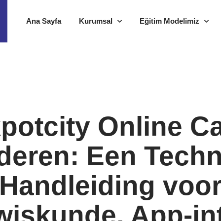
Ana Sayfa
Kurumsal
Eğitim Modelimiz
potcity Online C
deren: Een Techn
Handleiding voo
iskunde, App-int