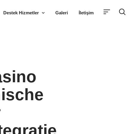
Destek Hizmetler
Galeri
İletişim
asino
ische
r
egratie