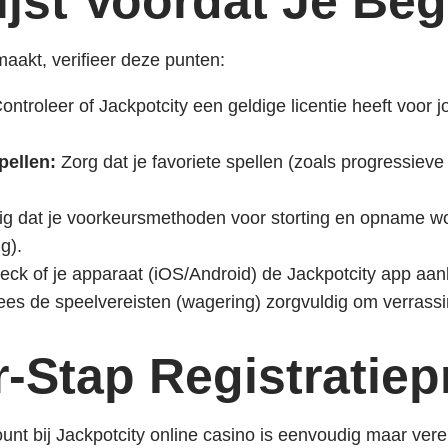
ijst Voordat Je Beg
aakt, verifieer deze punten:
ontroleer of Jackpotcity een geldige licentie heeft voor j
pellen:
Zorg dat je favoriete spellen (zoals progressieve 
g dat je voorkeursmethoden voor storting en opname wo
g).
ck of je apparaat (iOS/Android) de Jackpotcity app aan
es de speelvereisten (wagering) zorgvuldig om verrass
-Stap Registratie
t bij Jackpotcity online casino is eenvoudig maar vereis