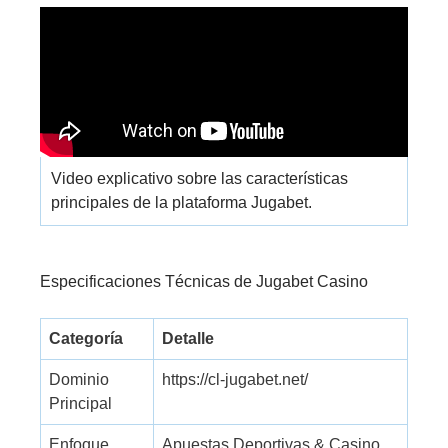
Video explicativo sobre las características
principales de la plataforma Jugabet.
Especificaciones Técnicas de Jugabet Casino
Categoría
Detalle
Dominio
https://cl-jugabet.net/
Principal
Enfoque
Apuestas Deportivas & Casino