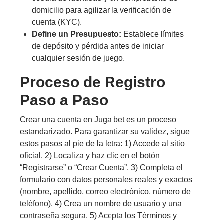
domicilio para agilizar la verificación de
cuenta (KYC).
Define un Presupuesto:
Establece límites
de depósito y pérdida antes de iniciar
cualquier sesión de juego.
Proceso de Registro
Paso a Paso
Crear una cuenta en Juga bet es un proceso
estandarizado. Para garantizar su validez, sigue
estos pasos al pie de la letra: 1) Accede al sitio
oficial. 2) Localiza y haz clic en el botón
“Registrarse” o “Crear Cuenta”. 3) Completa el
formulario con datos personales reales y exactos
(nombre, apellido, correo electrónico, número de
teléfono). 4) Crea un nombre de usuario y una
contraseña segura. 5) Acepta los Términos y