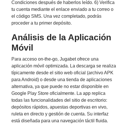
Condiciones después de haberlos leído. 6) Verifica
tu cuenta mediante el enlace enviado a tu correo o
el código SMS. Una vez completado, podrás
proceder a tu primer depósito.
Análisis de la Aplicación
Móvil
Para acceso on-the-go, Jugabet ofrece una
aplicación móvil optimizada. La descarga se realiza
típicamente desde el sitio web oficial (archivo APK
para Android) o desde una tienda de aplicaciones
alternativa, ya que puede no estar disponible en
Google Play Store oficialmente. La app replica
todas las funcionalidades del sitio de escritorio:
depósitos rápidos, apuestas deportivas en vivo,
ruleta en directo y gestión de cuenta. Su interfaz
está diseñada para una navegación táctil fluida.