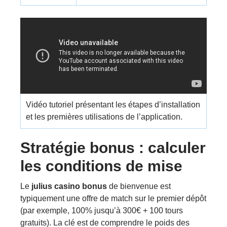
Vidéo tutoriel présentant les étapes d’installation
et les premières utilisations de l’application.
Stratégie bonus : calculer
les conditions de mise
Le
julius casino bonus
de bienvenue est
typiquement une offre de match sur le premier dépôt
(par exemple, 100% jusqu’à 300€ + 100 tours
gratuits). La clé est de comprendre le poids des