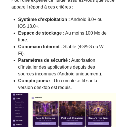
Pour une expérience fluide, assurez-vous que votre
appareil répond à ces critères :
Système d’exploitation :
Android 8.0+ ou
iOS 13.0+.
Espace de stockage :
Au moins 100 Mo de
libre.
Connexion Internet :
Stable (4G/5G ou Wi-
Fi).
Paramètres de sécurité :
Autorisation
d’installer des applications depuis des
sources inconnues (Android uniquement).
Compte joueur :
Un compte actif sur la
version desktop est requis.