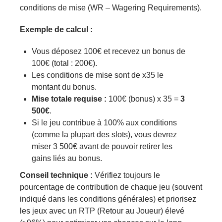
conditions de mise (WR – Wagering Requirements).
Exemple de calcul :
Vous déposez 100€ et recevez un bonus de
100€ (total : 200€).
Les conditions de mise sont de x35 le
montant du bonus.
Mise totale requise :
100€ (bonus) x 35 =
3
500€
.
Si le jeu contribue à 100% aux conditions
(comme la plupart des slots), vous devrez
miser 3 500€ avant de pouvoir retirer les
gains liés au bonus.
Conseil technique :
Vérifiez toujours le
pourcentage de contribution de chaque jeu (souvent
indiqué dans les conditions générales) et priorisez
les jeux avec un RTP (Retour au Joueur) élevé