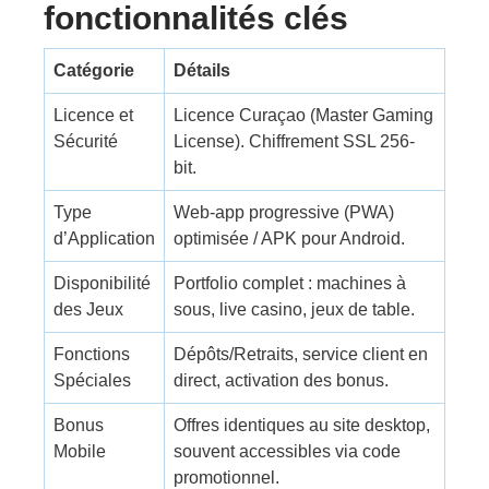
fonctionnalités clés
Catégorie
Détails
Licence et
Licence Curaçao (Master Gaming
Sécurité
License). Chiffrement SSL 256-
bit.
Type
Web-app progressive (PWA)
d’Application
optimisée / APK pour Android.
Disponibilité
Portfolio complet : machines à
des Jeux
sous, live casino, jeux de table.
Fonctions
Dépôts/Retraits, service client en
Spéciales
direct, activation des bonus.
Bonus
Offres identiques au site desktop,
Mobile
souvent accessibles via code
promotionnel.