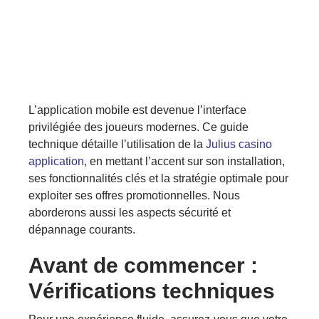
L’application mobile est devenue l’interface
privilégiée des joueurs modernes. Ce guide
technique détaille l’utilisation de la
Julius casino
application
, en mettant l’accent sur son installation,
ses fonctionnalités clés et la stratégie optimale pour
exploiter ses offres promotionnelles. Nous
aborderons aussi les aspects sécurité et
dépannage courants.
Avant de commencer :
Vérifications techniques