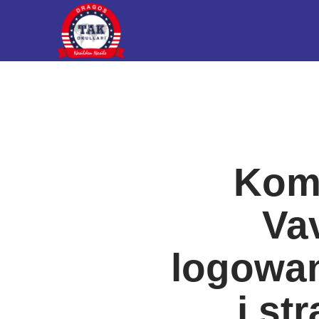
Komp
Va
logowa
i st