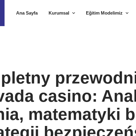
Ana Sayfa
Kurumsal
Eğitim Modelimiz
letny przewodn
vada casino: Anal
nia, matematyki 
rategii bezpiecze