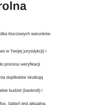
rolna
 kilka kluczowych warunków.
 w Twojej jurysdykcji) i
o procesu weryfikacji
ia duplikatów skutkują
bie budżet (bankroll) i
x, Safari) jest aktualna,