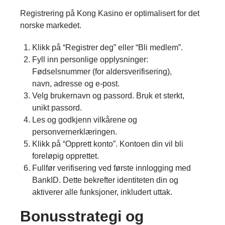
Registrering på Kong Kasino er optimalisert for det
norske markedet.
Klikk på “Registrer deg” eller “Bli medlem”.
Fyll inn personlige opplysninger:
Fødselsnummer (for aldersverifisering),
navn, adresse og e-post.
Velg brukernavn og passord. Bruk et sterkt,
unikt passord.
Les og godkjenn vilkårene og
personvernerklæringen.
Klikk på “Opprett konto”. Kontoen din vil bli
foreløpig opprettet.
Fullfør verifisering ved første innlogging med
BankID. Dette bekrefter identiteten din og
aktiverer alle funksjoner, inkludert uttak.
Bonusstrategi og