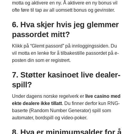
motta og aktivere en ny. Å aktivere en ny bonus vil
ofte føre til tap av all uomsett bonus og gevinster.
6. Hva skjer hvis jeg glemmer
passordet mitt?
Klikk på “Glemt passord” på innloggingssiden. Du
vil motta en lenke for å tilbakestille passordet på e-
posten din som er registrert.
7. Støtter kasinoet live dealer-
spill?
Under dagens norske regelverk er
live casino med
ekte dealere ikke tillatt
. Du finner derfor kun RNG-
baserte (Random Number Generator) spill som
automater, bordspill og video-poker.
8. Hva er minimumsalder for å