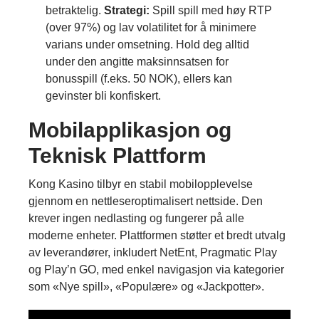
betraktelig.
Strategi:
Spill spill med høy RTP
(over 97%) og lav volatilitet for å minimere
varians under omsetning. Hold deg alltid
under den angitte maksinnsatsen for
bonusspill (f.eks. 50 NOK), ellers kan
gevinster bli konfiskert.
Mobilapplikasjon og
Teknisk Plattform
Kong Kasino tilbyr en stabil mobilopplevelse
gjennom en nettleseroptimalisert nettside. Den
krever ingen nedlasting og fungerer på alle
moderne enheter. Plattformen støtter et bredt utvalg
av leverandører, inkludert NetEnt, Pragmatic Play
og Play’n GO, med enkel navigasjon via kategorier
som «Nye spill», «Populære» og «Jackpotter».