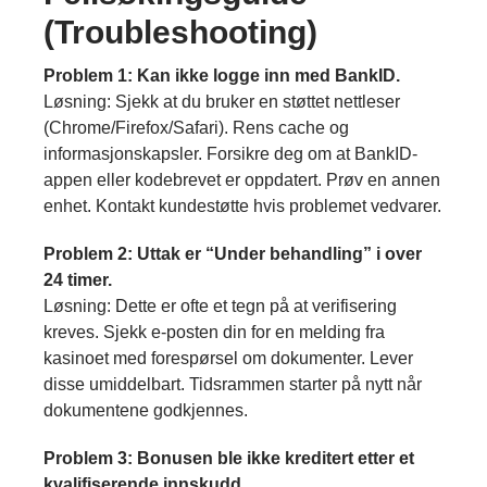
(Troubleshooting)
Problem 1: Kan ikke logge inn med BankID.
Løsning: Sjekk at du bruker en støttet nettleser
(Chrome/Firefox/Safari). Rens cache og
informasjonskapsler. Forsikre deg om at BankID-
appen eller kodebrevet er oppdatert. Prøv en annen
enhet. Kontakt kundestøtte hvis problemet vedvarer.
Problem 2: Uttak er “Under behandling” i over
24 timer.
Løsning: Dette er ofte et tegn på at verifisering
kreves. Sjekk e-posten din for en melding fra
kasinoet med forespørsel om dokumenter. Lever
disse umiddelbart. Tidsrammen starter på nytt når
dokumentene godkjennes.
Problem 3: Bonusen ble ikke kreditert etter et
kvalifiserende innskudd.