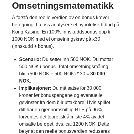
Omsetningsmatematikk
Å forstå den reelle verdien av en bonus krever
beregning. La oss analysere et hypotetisk tilbud på
Kong Kasino: En 100% innskuddsbonus opp til
1000 NOK med et omsetningskrav på x30
(innskudd + bonus).
Scenario:
Du setter inn 500 NOK. Du mottar
500 NOK i bonus. Total omsetningsmåling
blir: (500 NOK + 500 NOK) * 30 =
30 000
NOK
.
Implikasjoner:
Du må satse for 30 000
kroner før bonuspengene og eventuelle
gevinster fra dem blir uttakbare. Hvis spillet
ditt har en gjennomsnittlig RTP på 96%,
forventes det teoretisk å miste 4% av det
omsatte beløpet, dvs. ca. 1200 NOK. Dette
betyr at den reelle bonusverdien reduseres