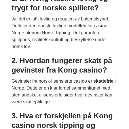
trygt for norske spillere?
Ja, det er fullt lovlig og regulert av Lotteritilsynet.
Dette er den eneste lovlige modellen for casino i
Norge utenom Norsk Tipping. Det garanterer
spillpaus, realitetskontroll og beskyttelse under
norsk lov.
2. Hvordan fungerer skatt på
gevinster fra Kong casino?
Gevinster fra norsk-lisensierte casino er
skattefrie
i
Norge. Dette er en klar fordel sammenlignet med
utenlandske, ulisensierte sider hvor gevinster kan
være skattepliktige.
3. Hva er forskjellen på Kong
casino norsk tipping og