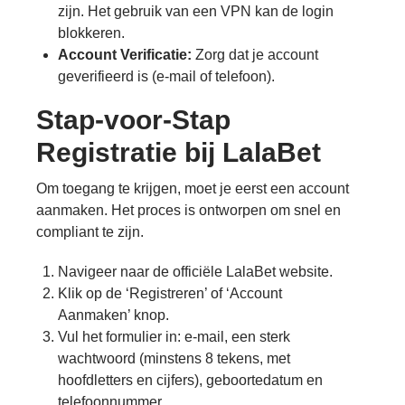
zijn. Het gebruik van een VPN kan de login
blokkeren.
Account Verificatie:
Zorg dat je account
geverifieerd is (e-mail of telefoon).
Stap-voor-Stap
Registratie bij LalaBet
Om toegang te krijgen, moet je eerst een account
aanmaken. Het proces is ontworpen om snel en
compliant te zijn.
Navigeer naar de officiële LalaBet website.
Klik op de ‘Registreren’ of ‘Account
Aanmaken’ knop.
Vul het formulier in: e-mail, een sterk
wachtwoord (minstens 8 tekens, met
hoofdletters en cijfers), geboortedatum en
telefoonnummer.