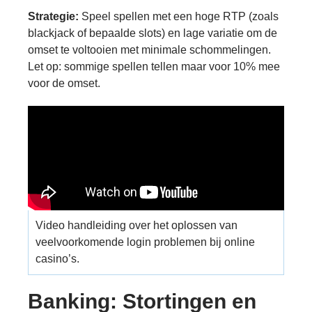
Strategie:
Speel spellen met een hoge RTP (zoals
blackjack of bepaalde slots) en lage variatie om de
omset te voltooien met minimale schommelingen.
Let op: sommige spellen tellen maar voor 10% mee
voor de omset.
Video handleiding over het oplossen van
veelvoorkomende login problemen bij online
casino’s.
Banking: Stortingen en