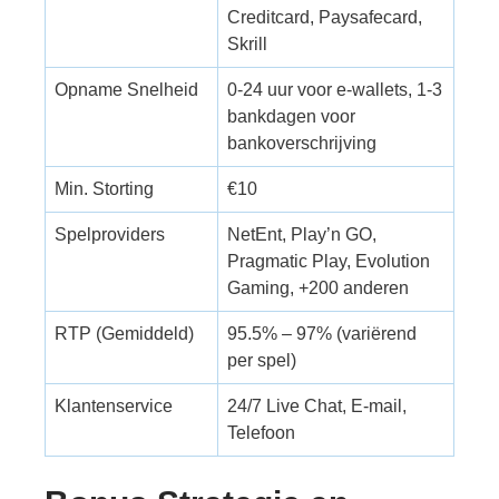
Creditcard, Paysafecard,
Skrill
Opname Snelheid
0-24 uur voor e-wallets, 1-3
bankdagen voor
bankoverschrijving
Min. Storting
€10
Spelproviders
NetEnt, Play’n GO,
Pragmatic Play, Evolution
Gaming, +200 anderen
RTP (Gemiddeld)
95.5% – 97% (variërend
per spel)
Klantenservice
24/7 Live Chat, E-mail,
Telefoon