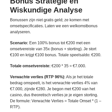
Bonus Strategie en
Wiskundige Analyse
Bonussen zijn niet gratis geld; ze komen met
omsetspecificaties. Laten we een welkomstbonus
analyseren.
Scenario:
Een 100% bonus tot €200 met een
omsetvereiste van 35x (bonus + storting). Je stort
€100 en krijgt €100 bonus. Totale speelsaldo: €200.
Totale omsetvereiste:
€200 * 35 = €7.000.
Verwachte verlies (RTP 96%):
Als je het totale
bedrag omspeelt, is het verwachte verlies 4% van
€7.000, zijnde €280. Je begon met €200 van het
casino, dus theoretisch verlies je je eigen storting.
De formule: Verwachte Verlies = Totale Omset * (1 –
RTP).