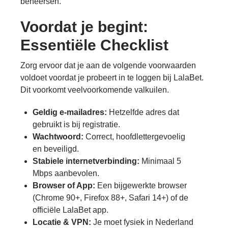
beheersen.
Voordat je begint:
Essentiële Checklist
Zorg ervoor dat je aan de volgende voorwaarden
voldoet voordat je probeert in te loggen bij LalaBet.
Dit voorkomt veelvoorkomende valkuilen.
Geldig e-mailadres:
Hetzelfde adres dat
gebruikt is bij registratie.
Wachtwoord:
Correct, hoofdlettergevoelig
en beveiligd.
Stabiele internetverbinding:
Minimaal 5
Mbps aanbevolen.
Browser of App:
Een bijgewerkte browser
(Chrome 90+, Firefox 88+, Safari 14+) of de
officiële LalaBet app.
Locatie & VPN:
Je moet fysiek in Nederland