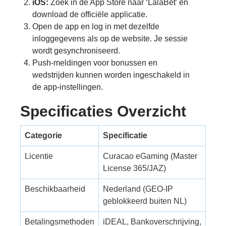
iOS:
Zoek in de App Store naar ‘LalaBet’ en
download de officiële applicatie.
Open de app en log in met dezelfde
inloggegevens als op de website. Je sessie
wordt gesynchroniseerd.
Push-meldingen voor bonussen en
wedstrijden kunnen worden ingeschakeld in
de app-instellingen.
Specificaties Overzicht
Categorie
Specificatie
Licentie
Curacao eGaming (Master
License 365/JAZ)
Beschikbaarheid
Nederland (GEO-IP
geblokkeerd buiten NL)
Betalingsmethoden
iDEAL, Bankoverschrijving,