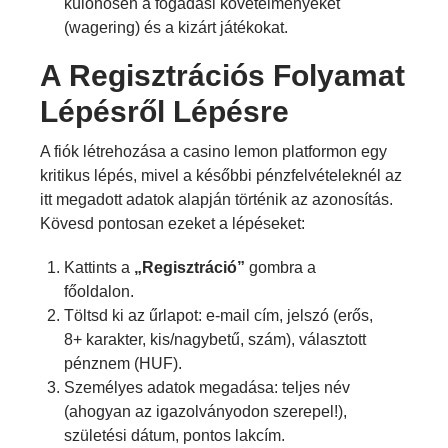
különösen a fogadási követelményeket
(wagering) és a kizárt játékokat.
A Regisztrációs Folyamat
Lépésről Lépésre
A fiók létrehozása a casino lemon platformon egy
kritikus lépés, mivel a későbbi pénzfelvételeknél az
itt megadott adatok alapján történik az azonosítás.
Kövesd pontosan ezeket a lépéseket:
Kattints a
„Regisztráció”
gombra a
főoldalon.
Töltsd ki az űrlapot: e-mail cím, jelszó (erős,
8+ karakter, kis/nagybetű, szám), választott
pénznem (HUF).
Személyes adatok megadása: teljes név
(ahogyan az igazolványodon szerepel!),
születési dátum, pontos lakcím.