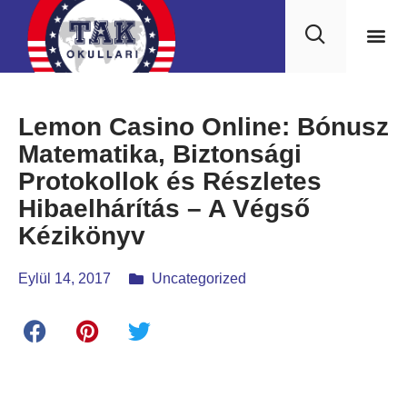
Lemon Casino Online: Bónusz
Matematika, Biztonsági
Protokollok és Részletes
Hibaelhárítás – A Végső
Kézikönyv
Eylül 14, 2017
Uncategorized