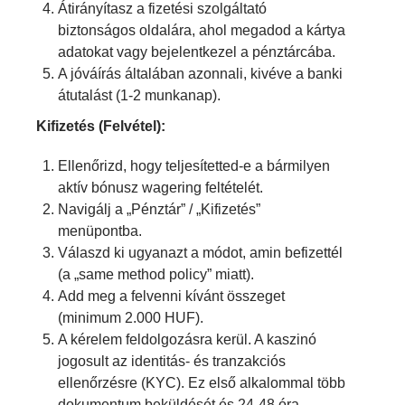
Átirányítasz a fizetési szolgáltató
biztonságos oldalára, ahol megadod a kártya
adatokat vagy bejelentkezel a pénztárcába.
A jóváírás általában azonnali, kivéve a banki
átutalást (1-2 munkanap).
Kifizetés (Felvétel):
Ellenőrizd, hogy teljesítetted-e a bármilyen
aktív bónusz wagering feltételét.
Navigálj a „Pénztár” / „Kifizetés”
menüpontba.
Válaszd ki ugyanazt a módot, amin befizettél
(a „same method policy” miatt).
Add meg a felvenni kívánt összeget
(minimum 2.000 HUF).
A kérelem feldolgozásra kerül. A kaszinó
jogosult az identitás- és tranzakciós
ellenőrzésre (KYC). Ez első alkalommal több
dokumentum beküldését és 24-48 óra