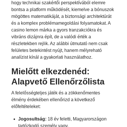
hogy technikai szakértői perspektívából elemre
bontsa a platform működését, kiemelve a bónuszok
mögöttes matematikáját, a biztonsági architektúrát
és a komplex problémamegoldási folyamatokat. A
casino lemon márka a gyors tranzakciókra és
vibráns dizájnra épít, de a valódi érték a
részletekben rejlik. Az alábbi útmutató nem csak
felületes betekintést nyújt, hanem mélyreható
analízist kínál a gyakorlati használathoz.
Mielőtt elkezdenéd:
Alapvető Ellenőrzőlista
A felelősségteljes játék és a zökkenőmentes
élmény érdekében ellenőrizd a következő
előfeltételeket:
Jogosultság:
18 év feletti, Magyarországon
tartózkodó személy vagy.